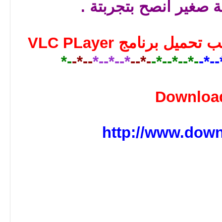
صغير أنصح بتجربتة .
لكي يعمل البرنامج يجب تحميل برنامج VLC PLayer
-*
--*-
*--*--*
-*--
-*--*--*-
*--*
Downloa
http://www.down