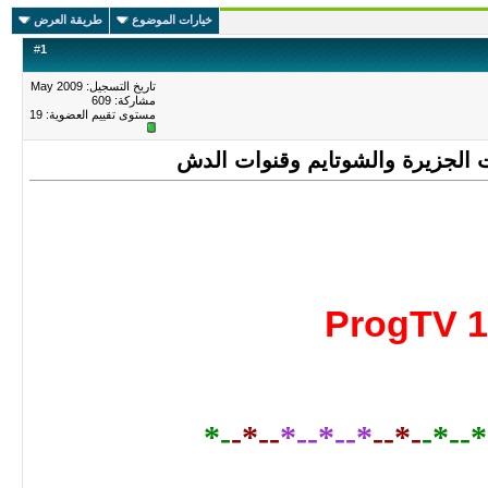
خيارات الموضوع
طريقة العرض
#
1
تاريخ التسجيل: May 2009
مشاركة: 609
مستوى تقييم العضوية:
19
ProgTV 1
-*
--*-
*--*--*
-*--
-*--*