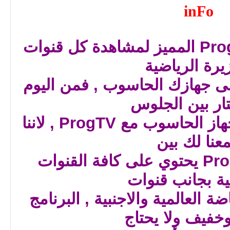
inFo
تحميل برنامج 1.2 ProgTV المميز لمشاهدة كل قنوات
يرة الرياضية
لى جهازك الحاسوب , فمن اليوم
ار بين الجلوس
على التلفاز ام على الجهاز الحاسوب مع ProgTV , لاننا
عنا لك بين
الاثنين , برنامج ProgTV يحتوي على كافة القنوات
ية بجانب قنوات
ة العالمية والاجنبية , البرنامج
خفيف ولا يحتاج