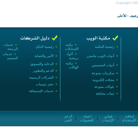
Copyright ©200
أرشيف
-
للأعلى
»
مكتبة
»
خدمات
»
رئيسية المكتبة
»
رئيسية الدليل
الإستايلات
البرمجة
»
أكواد
»
خدمات
»
أدوات الويب ماسترز
»
الأمن والحماية
برمجية
التصميم
»
مكتبة
»
الدعاية والتسويق
»
أدوات المصممين
الهاكات
»
الدعم والتطوير
»
سكربتات متنوعة
»
الشركات الرسمية
»
مجلات إلكترونية
»
حجز دومينات
»
بلوكات متنوعة
»
خدمات الإستضافة
»
ثيمات مختلفة
إتفاقية
قوانين
اعتماد
الدعم
|
|
|
الإستخدام
الإنتساب
العضويات
الفني