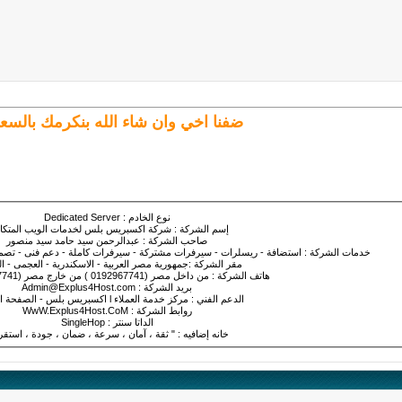
ضفنا اخي وان شاء الله بنكرمك بالسع
نوع الخادم : Dedicated Server
إسم الشركة : شركة اكسبريس بلس لخدمات الويب المتكا
صاحب الشركة : عبدالرحمن سيد حامد سيد منصور
خدمات الشركة : استضافة - ريسلرات - سيرفرات مشتركة - سيرفرات كاملة - دعم فنى - تصميم
مقر الشركة :جمهورية مصر العربية - الاسكندرية - العجمى - ا
هاتف الشركة : من داخل مصر (0192967741 ) من خارج مصر (0020192967741)
بريد الشركة : Admin@Explus4Host.com
الدعم الفني : مركز خدمة العملاء l اكسبريس بلس - الصفحة الرئيسية
روابط الشركة : WwW.Explus4Host.CoM
الداتا سنتر : SingleHop
خانه إضافيه : " ثقة ، آمان ، سرعة ، ضمان ، جودة ، استقرا