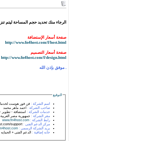
الرجاء منك تحديد حجم المساحة ليتم تنز
صفحة أسعار الإستضافة
http://www.fn4host.com/f/host.html
صفحة أسعار التصميم
http://www.fn4host.com/f/design.html
. موفق بإذن الله
التوقيع
اسم الشركة :
فن فور هوست لخدمات
صاحب الشركة :
احمد ماهر محمد
خدمات الشركة :
استضافة - تطوير - 
مقر الشركة :
جمهورية مصر العربية 
رابط الشركة :
www.fn4host.com
مركز الدعم الفنى :
t.com/support
بريد الشركة الرسمى :
n4host.com
خانه إضافية :
الدعم الفنى + الحمايه