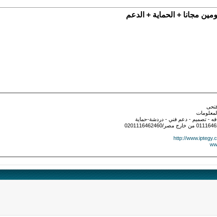
المعلومات
ه - تصميم - دعم فني - دردشة-حماية
http://www.iptegy.
ww