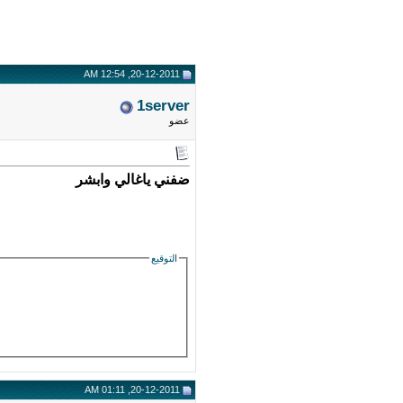
20-12-2011, 12:54 AM
1server
عضو
ضفني ياغالي وابشر
التوقيع
20-12-2011, 01:11 AM