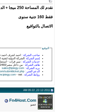
نقدم لك المساحة 250 ميجا + الدومين مجانا + الحماية + الدعم
فقط 160 جنية سنوى
الاتصال بالتواقيع
التوقيع
صاحب الشركة :
احمد اشرف احمد فتحى
إسم الشركة :
الشركة الدولية لتقنية 
خدمات الشركة :
سير فرات - استضاف
هاتف الشركة :
من داخل مصر/01116462460 من خارج مصر/0201116462460
بريد الشركة :
sales@iptegy.com
الدعم الفني :
com/submitticket.php
روابط الشركة :
- net
w.iptegy.com
22-12-2011, 05:22 AM
Fn4Host.Com
عضو