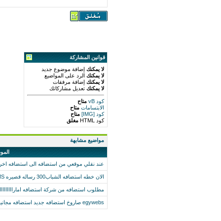
قوانين المشاركة
لا يمكنك
إضافة موضوع جديد
لا يمكنك
الرد على المواضيع
لا يمكنك
إضافة مرفقات
لا يمكنك
تعديل مشاركاتك
كود vB
متاح
الابتسامات
متاح
كود [IMG]
متاح
كود HTML
مغلق
مواضيع مشابهة
المو
عند نقلي موقعي من استضافه الى استضافه ا
الان خطه استضافه الشباب300 رساله قصيره SMS مجانا عند كل استضافه
مطلوب استضافه من شركة استضافه اماراااااااااا
egywebs صاروخ استضافه جديد استضافه مجانيه 500 ميغا لأول من يرد