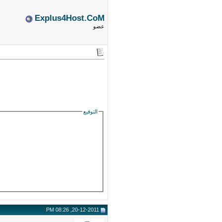
Explus4Host.CoM
عضو
التوقيع
20-12-2011, 08:26 PM