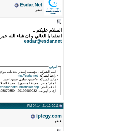
Esdar.Net
عضو
السلام عليكم ..
اضفنا يا الغالي و ان شاء الله خير
esdar@esdar.net
التوقيع
- اسم الشركة : مؤسسة إصدار لخدمات مواقع 
- رابط الشركة:
http://esdar.net
- مالك الشركة: م/حسن سامي حسن احمد
- المقر: مصر - مدينة المنصورة - مدينة السلا
- الدعم الفني:
://esdar.net/submitticket.php
- ارقام الهواتف: 20192909032 - 20105079550
21-12-2011, 04:14 PM
iptegy.com
عضو