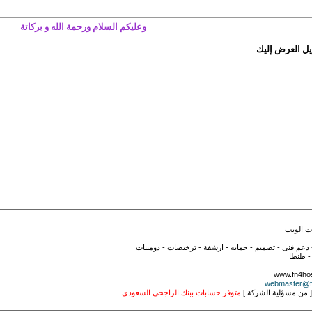
وعليكم السلام ورحمة الله و بركاتة
يل العرض إليك
 الويب
دعم فنى - تصميم - حمايه - ارشفة - ترخيصات - دومينات
- طنطا
www.fn4hos
webmaster@f
 [ من مسؤلية الشركة ]
متوفر حسابات ببنك الراجحى السعودى