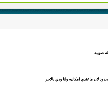
له صوتيه
دود لان ماعندي امكانيه وانا ودي بالاجر