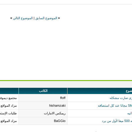
«
الموضوع السابق
|
الموضوع التالي
»
ضوع
الكاتب
خرى صارت مشكله
ffoff
مجتمع ديموف
hishamzaki
مزاد المواقع
تيه
ريمكس الامارات
طلبات الإستض
BaGGio
مزاد المواقع