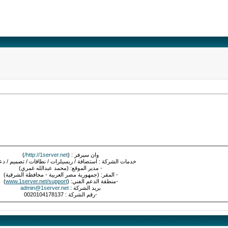
وان سيرفر : (
http://1server.net/
)
خدمات الشركة : استضافة / ريسيلرات / نطاقات / تصميم / دع
- مدير الموقع: (محمد عبدالله غمري)
- المقر: (جمهورية مصر العربية - محافظة الشرقية)
-منطقة الدعم الفني: (
www.1server.net/support
)
بريد الشركة :
admin@1server.net
-رقم الشركة : 0020104178137