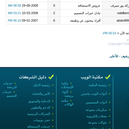
كة يور سيرف
عروض الاستضافة
0
29-08-2008
08:58 AM
nabilbe
تبادل خبرات التصميم
2
10-03-2008
03:21 AM
abdo489
أفراد يبحثون عن وظيفة
6
09-01-2007
06:16 PM
عة الآن »
05:01 PM
.
P
Copyright ©200
أرشيف
-
للأعلى
»
مكتبة
»
خدمات
»
رئيسية المكتبة
»
رئيسية الدليل
الإستايلات
البرمجة
»
أكواد
»
خدمات
»
أدوات الويب ماسترز
»
الأمن والحماية
برمجية
التصميم
»
مكتبة
»
الدعاية والتسويق
»
أدوات المصممين
الهاكات
»
الدعم والتطوير
»
سكربتات متنوعة
»
الشركات الرسمية
»
مجلات إلكترونية
»
حجز دومينات
»
بلوكات متنوعة
»
خدمات الإستضافة
»
ثيمات مختلفة