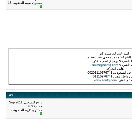
مستوى تقييم العضوية:
15
اسم الشركة: سنت كيو
لشركة: محمد مجدى عبد العظيم
الشركة: برمجة, تصميم, تكويد.
د الشركة:
sales@sentq.com
هاتف الشركة:
لسعودية: 00201110976741
 داخل مصر: 01110976741
دعم الفنى:
www.sentq.com
#
3
تاريخ التسجيل: Sep 2011
مشاركة: 56
مستوى تقييم العضوية:
15