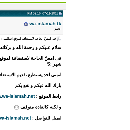
07-11-2011, 09:16 PM
wa-islamah.tk
عضو
فى امسّ الحاجة لاستضافة لموقع اسلامى :(
سلام عليكم و رحمة الله و بركاته
فى امسّ الحاجة لاستضافة لموقع 
شهر :S
اتمنى احد يستطيع تقديم الاستضافة
بارك الله فيكم و نفع بكم
رابط الموقع :
.wa-islamah.net
و لكنه كالعادة متوقف
ايميل للتواصل :
a-islamah.net