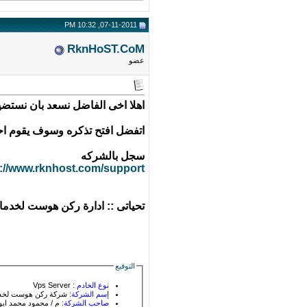
07-11-2011, 10:32 PM
RknHoST.CoM
عضو
اهلا اخى الفاضل نسعد بان نستضي
اتفضل افتح تذكره وسوف يقوم احد
سجل بالشركه
p://www.rknhost.com/support/
تحياتى :: ادارة ركن هوست لخدما
التوقيع
نوع الخادم :
Vps Server
إسم الشركة:
شركة ركن هوست لخدما
صاحب الشركة:
م / محمود محمد ابو 