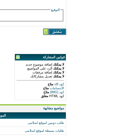
التوقيع
قوانين المشاركة
لا يمكنك
إضافة موضوع جديد
لا يمكنك
الرد على المواضيع
لا يمكنك
إضافة مرفقات
لا يمكنك
تعديل مشاركاتك
كود vB
متاح
الابتسامات
متاح
كود [IMG]
متاح
كود HTML
مغلق
مواضيع مشابهة
المو
طلب دومين لموقع اسلامى
طلبات بسيطة لموقع اسلامى