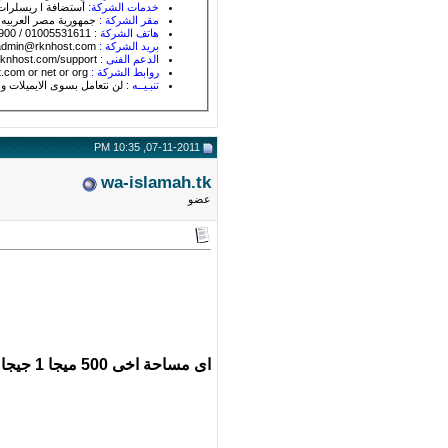
خدمات الشركة:
أستضافة I ريسلرات I سيرفرات I vps I تصميم I دعم فني I نطاقات I دردشة كتابية I دردشة صوتية I حماية وتطوير I برمجة
مقر الشركة :
جمهورية مصر العربيه
هاتف الشركة :
01005531611 / 0170426900 / 0119690355
بريد الشركة :
admin@rknhost.com
الدعم الفنى :
http://www.rknhost.com/support/
روابط الشركة :
www.rknhost.com or net or org
تنبـيــه :
لن نتعامل بسوى الايميلات وا
07-11-2011, 10:35 PM
wa-islamah.tk
عضو
اى مساحة اخى 500 ميجا 1 جيجا اى شئ المهم الترافيك بس