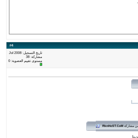
#
4
تاريخ التسجيل: Jul 2008
مشاركة: 38
مستوى تقييم العضوية:
0
من مشاركة
RknHoST.CoM
ينا