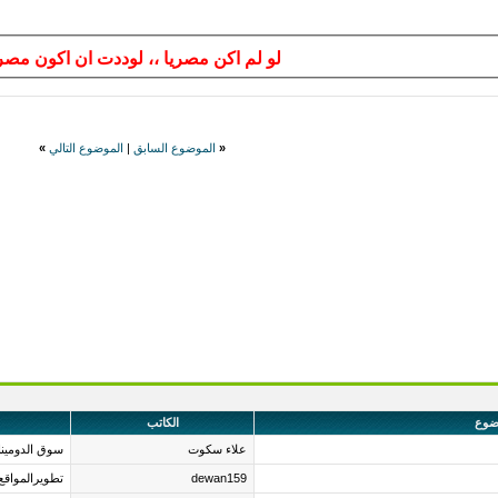
لو لم اكن مصريا ،، لوددت ان اكون مصر
«
الموضوع السابق
|
الموضوع التالي
»
ضوع
الكاتب
علاء سكوت
سوق الدومين
dewan159
تطويرالمواقع