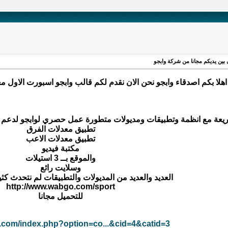
بين يديكم مجانا من شركة وابجو
اهلا بكم اصدقاء وابجو نحن الان نقدم لكم قالب وابجو اسبورت الاول
يعة مع انظمة وتطبيقات ومديولات متطورة عمل حصري لوابجو لدعم 
تطبيق معدلات الفرق
تطبيق معدلات الاعب
مكتبة فيديو
والموقع بــ 3 استيلات
وسلايت رائع
العديد والعديد من المديولات والتطبيقات لم نتحدث كثير
http://www.wabgo.com/sport
للتحميل مجانا
o.com/index.php?option=co...&cid=4&catid=3