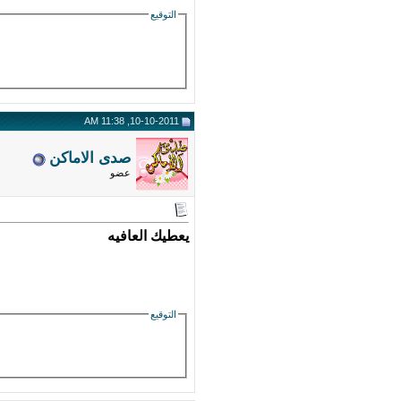
التوقيع
10-10-2011, 11:38 AM
صدى الاماكن
عضو
يعطيك العافيه
التوقيع