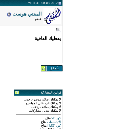
08-03-2012, 11:41 PM
المفتي هوست
عضو
يعطيك العافية
قوانين المشاركة
لا يمكنك
إضافة موضوع جديد
لا يمكنك
الرد على المواضيع
لا يمكنك
إضافة مرفقات
لا يمكنك
تعديل مشاركاتك
كود vB
متاح
الابتسامات
متاح
كود [IMG]
متاح