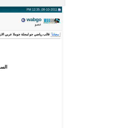
08-10-2011, 12:35 PM
wabgo
عضو
قالب رياضي جو لمجلة جوملا عربي الان 
السر