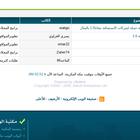
ضوع
الكاتب
لشركات الاستضافة مجانا1.5 بالمثال
wabgo
برامج المجلات
1
يسري الغراوي
تطويرالمواقع
omar22
تطويرالمواقع
Zaher74
برامج المجلات
الماجد86
طلبات البرمج
جميع الأوقات بتوقيت مكة المكرمة. الساعة الآن »
02:51 AM
.
Powered by vBulletin
Copyright ©2000 - 2026, Jelsoft Enterprises Ltd.
-
صحيفة الويب الإلكترونية
-
الأرشيف
-
للأعلى
»
رئيسية المكتبة
»
أدوات الويب ما