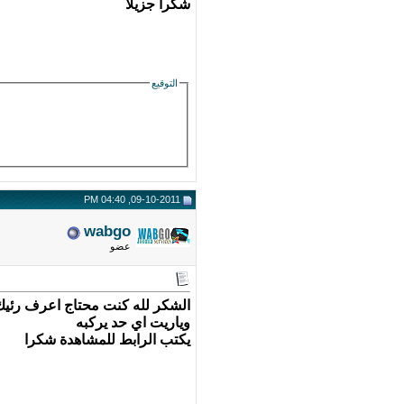
شكرا جزيلا
التوقيع
09-10-2011, 04:40 PM
wabgo
عضو
الشكر لله كنت محتاج اعرف رئيك
وياريت اي حد يركبه
يكتب الرابط للمشاهدة شكرا