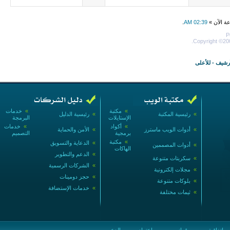
عة الآن »
02:39 AM
.
P
Copyright ©200
أرشيف
-
للأعلى
»
مكتبة
»
خدمات
»
رئيسية المكتبة
»
رئيسية الدليل
الإستايلات
البرمجة
»
أكواد
»
خدمات
»
أدوات الويب ماسترز
»
الأمن والحماية
برمجية
التصميم
»
مكتبة
»
الدعاية والتسويق
»
أدوات المصممين
الهاكات
»
الدعم والتطوير
»
سكربتات متنوعة
»
الشركات الرسمية
»
مجلات إلكترونية
»
حجز دومينات
»
بلوكات متنوعة
»
خدمات الإستضافة
»
ثيمات مختلفة