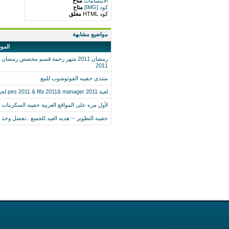
الابتسامات
متاح
كود [IMG]
متاح
كود HTML
مغلق
مواضيع مشابهة
المو
2011
منتدى حقيبه الفوتوشوب للبيع
لعبة pes 2011 & fifa 2011& manager 2011 لجميع الهواتف
لأول مره على المواقع العربيه حقيبه السكربتات
حقيبه التطوير -- هديه العيد للجميع ..تفضل وخذ