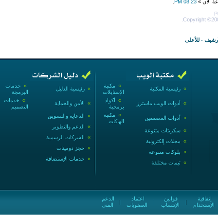
عة الآن »
08:23 PM
.
P
Copyright ©200
أرشيف
-
للأعلى
»
مكتبة
»
خدمات
»
رئيسية المكتبة
»
رئيسية الدليل
الإستايلات
البرمجة
»
أكواد
»
خدمات
»
أدوات الويب ماسترز
»
الأمن والحماية
برمجية
التصميم
»
مكتبة
»
الدعاية والتسويق
»
أدوات المصممين
الهاكات
»
الدعم والتطوير
»
سكربتات متنوعة
»
الشركات الرسمية
»
مجلات إلكترونية
»
حجز دومينات
»
بلوكات متنوعة
»
خدمات الإستضافة
»
ثيمات مختلفة
إتفاقية
قوانين
اعتماد
الدعم
|
|
|
الإستخدام
الإنتساب
العضويات
الفني