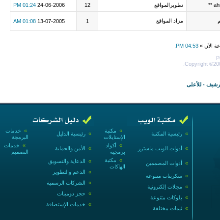
تطويرالمواقع
12
24-06-2006
01:24 PM
مزاد المواقع
01:08 AM
13-07-2005
1
عة الآن »
04:53 PM
.
P
Copyright ©200
أرشيف
-
للأعلى
»
مكتبة
»
خدمات
»
رئيسية المكتبة
»
رئيسية الدليل
الإستايلات
البرمجة
»
أكواد
»
خدمات
»
أدوات الويب ماسترز
»
الأمن والحماية
برمجية
التصميم
»
مكتبة
»
الدعاية والتسويق
»
أدوات المصممين
الهاكات
»
الدعم والتطوير
»
سكربتات متنوعة
»
الشركات الرسمية
»
مجلات إلكترونية
»
حجز دومينات
»
بلوكات متنوعة
»
خدمات الإستضافة
»
ثيمات مختلفة