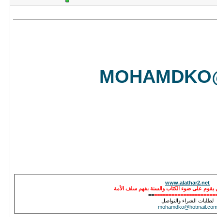
MOHAMDKO
www.alathar2.net
يقوم على ضوء الكتاب والسنة بفهم سلف الأمة
==
=====================
لطلبات الشراء والتواصل
mohamdko@hotmail.co