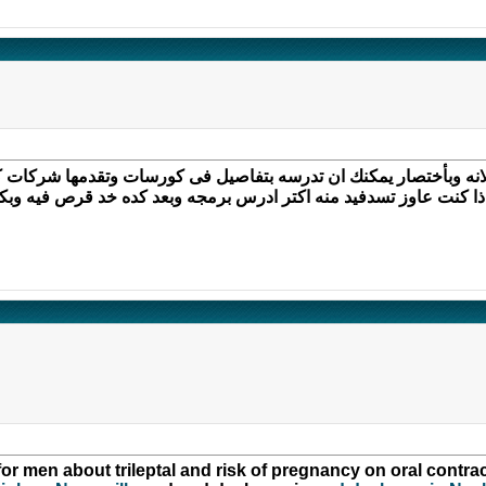
 لانه وبأختصار يمكنك ان تدرسه بتفاصيل فى كورسات وتقدمها شركات ك
ذا كنت عاوز تسدفيد منه اكتر ادرس برمجه وبعد كده خد قرص فيه وب
or men about trileptal and risk of pregnancy on oral contr