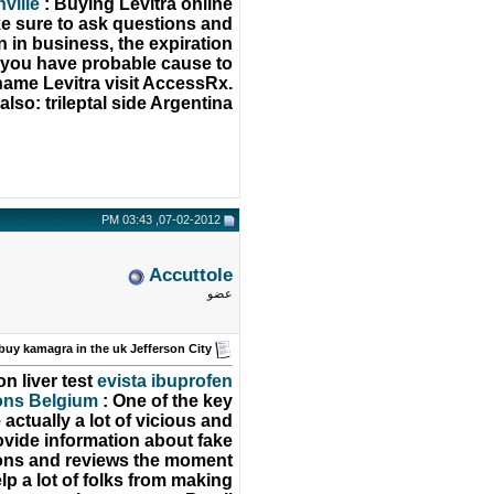
ville
: Buying Levitra online
e sure to ask questions and
n in business, the expiration
s, you have probable cause to
-name Levitra visit AccessRx.
also: trileptal side Argentina
07-02-2012, 03:43 PM
Accuttole
عضو
buy kamagra in the uk Jefferson City
on liver test
evista ibuprofen
tions Belgium
: One of the key
actually a lot of vicious and
rovide information about fake
ations and reviews the moment
lp a lot of folks from making