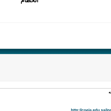
الحطام
ه
http://coeia.edu.sa/ind