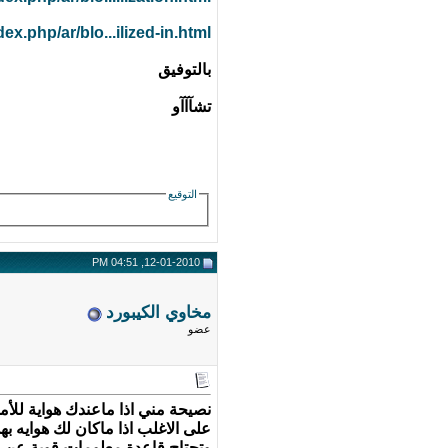
ex.php/ar/blo...ilized-in.html
بالتوفيق
تشآآآو
التوقيع
12-01-2010, 04:51 PM
مخاوي الكيبورد
عضو
نصيحة مني اذا ماعندك هواية للأمن
على الاغلب اذا ماكان لك هوايه بهذ
وتحتاج قاعدة معلومات قوية عن ا