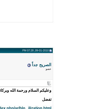
09-01-2010, 07:28 PM
الصريح جداً
عضو
وعليكم السلام ورحمة الله وبركات
تفضل
ex.php/ar/blo...ilization.html