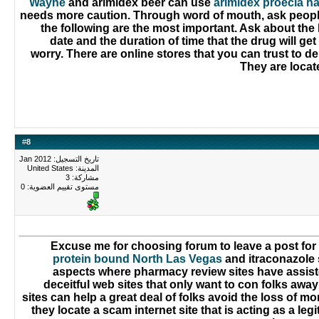
Wayne
and arimidex beer can use
arimidex proecia ha
needs more caution. Through word of mouth, ask people
the following are the most important. Ask about the 
date and the duration of time that the drug will g
worry. There are online stores that you can trust to d
They are locate
#
8
تاريخ التسجيل: Jan 2012
المدينة: United States
مشاركة: 3
مستوى تقييم العضوية:
0
Excuse me for choosing forum to leave a post for
protein bound North Las Vegas
and itraconazole
aspects where pharmacy review sites have assisted 
deceitful web sites that only want to con folks awa
sites can help a great deal of folks avoid the loss of 
they locate a scam internet site that is acting as a le