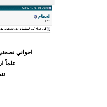
09-01-2010, 07:45 AM
الحطام
عضو
الى خبراء أمن المعلومات (هل تنصحوني بدرا
اخواني نصحني
علماً ا
تن