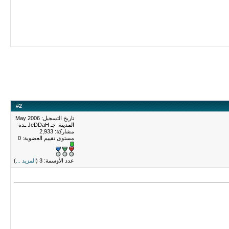
#
2
تاريخ التسجيل: May 2006
المدينة: جـ JeDDaH ـدة
مشاركة: 2,933
مستوى تقييم العضوية:
0
عدد الأوسمة: 3 (
المزيد ...
)