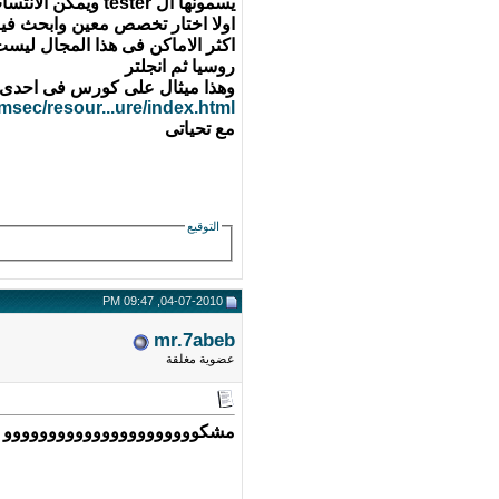
يسمونها ال tester ويمكن الانتساب اليهم من خلال موقع ميكروسوفت نفسه لكن لا اعتقد انهم يعتمدون على العرب بشكل واسع
اولا اختار تخصص معين وابحث فيه
اكثر الاماكن فى هذا المجال ليست
روسيا ثم انجلتر
وهذا ميثال على كورس فى احدى ا
msec/resour...ure/index.html
مع تحياتى
التوقيع
04-07-2010, 09:47 PM
mr.7abeb
عضوية مغلقة
مشكوووووووووووووووووووووو 