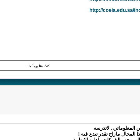
http://coeia.edu.sa/ind
كنتُ هنا يوماً ما ...
 المعلوماتي , لاتدرسه
ا المجال ماراح تقدر تبدع فيه !
لبرمجة والشبكات وادارة الانظمة