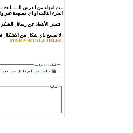
الجزء الثالث او اي معلومة غير و
- نتمني الأبتعاد عن رسائل الشكر 
-لا يسمح باي شكل من الاشكال نق
MISRPORTAL.COM.EG
الملفات المرفقة
أدوات التحديد الجزء الاول.rar‏
(الحجم 379.8 ك/بايت , عدد مرات التنزيل : 4549)
التوقيع