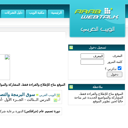
الرئيسية
مكتبة الويب
دليل الشركات
تسجيل دخول
المعرف
كلمة المرور
تذكرني ؟
الموقع متاح للإطلاع والقراءة فقط، المشاركة والمواض
ملاحظة
الموقع متاح للإطلاع والقراءة فقط،
سوق البرمجة والتص
الويب العربي
المشاركة والمواضيع الجديدة غير متاحة
الدرس الــثالث - الجــزء الأول -أد
حالياً لحين تطوير الموقع.
دورة تصميم عام (جرافكس)
الدورة برعاية شركة: portal.com.eg