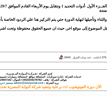
-
اضحة
والثناء وتأجيلها لنهاية الدورة حتي يتم التركيز هنا علي الردود الخاص
ل الموضوع إلى موقع اخر, حيث ان جميع الحقوق محفوظة وتحت اشراف 
إسم الشركة : شـركــة الـبـوابـة المــصـريـة .
خدمات الشركة : إدارة سيرفرات -استضافة مواقع -استضافة رسيلرات-تصميم -بر
هواتف الشركة : هاتف :034278782(002) / الجوال: 0124847162(002).
بريد الشركة :
admin@misrportal.com مسنجر +بريد
الآن دورة الفوتوشوب cs3 برعاية وتنفيذ شركة البوابة المصرية تحت اشراف منتدي الويب العربي