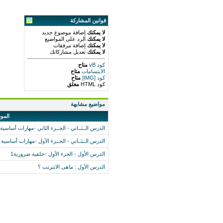
قوانين المشاركة
لا يمكنك
إضافة موضوع جديد
لا يمكنك
الرد على المواضيع
لا يمكنك
إضافة مرفقات
لا يمكنك
تعديل مشاركاتك
كود vB
متاح
الابتسامات
متاح
كود [IMG]
متاح
كود HTML
مغلق
مواضيع مشابهة
المو
الدرس الــثــاني - الجــزء الثاني -مهارات أساسية 2
الدرس الــثــاني - الجــزء الأول -مهارات أساسية 1
الدرس الأول - الجزء الأول -خلفية ضرورية1
الدرس الأول : ماهى الانترنت ؟