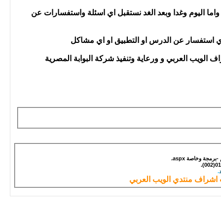
 تم انتهاء من الدرس الــثــالث - الجــزء الأول -أدوات التحديد 1 ونتقابل يوم الأربعاء القادم الموافق 29/7 واما اليوم وغدا وبعد الغد نستقبل اي اسئلة واستفسارات عن
ة بأي استفسار عن الدرس او التطبيق او اي مشاكل
الويب العربي و ورعاية وتنفيذ شركة البوابة المصرية
مجة وخاصة aspx.
.