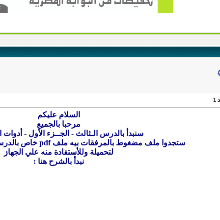
1
السلام عليكم
مرحبا بالجميع
سنبدأ بالدرس الـثالث - الجــزء الأول - أدوات ال
ستجدوا ملف مضغوط بالمرفقات بيه ملف pdf خاص بالدرس الثالث -الجزء الأول
لتحميلة وللأستفادة منه علي الجهاز
نبدأ بالشرح هنا :