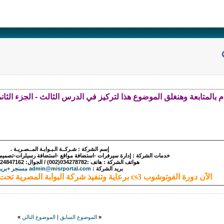
 بالمتابعة وهنغلق الموضوع هذا لتركيز في الدرس الثالث - الجزء الثان
إسم الشركة : شـركــة الـبـوابـة المــصـريـة .
خدمات الشركة : إدارة سيرفرات -استضافة مواقع -استضافة رسيلرات-تصميم -بر
هواتف الشركة : هاتف :034278782(002) / الجوال: 0124847162(002).
بريد الشركة :
admin@misrportal.com مسنجر +بريد
الآن دورة الفوتوشوب cs3 برعاية وتنفيذ شركة البوابة المصرية تحت اشراف منتدي الويب العربي
«
الموضوع السابق
|
الموضوع التالي
»