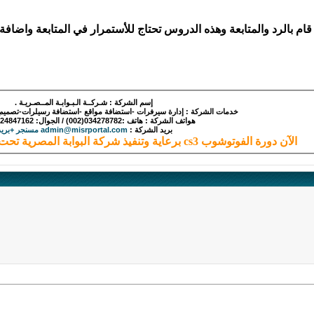
بالرد والمتابعة وهذه الدروس تحتاج للأستمرار في المتابعة واضافة 
إسم الشركة : شـركــة الـبـوابـة المــصـريـة .
خدمات الشركة : إدارة سيرفرات -استضافة مواقع -استضافة رسيلرات-تصميم -بر
هواتف الشركة : هاتف :034278782(002) / الجوال: 0124847162(002).
بريد الشركة :
admin@misrportal.com مسنجر +بريد
الآن دورة الفوتوشوب cs3 برعاية وتنفيذ شركة البوابة المصرية تحت اشراف منتدي الويب العربي