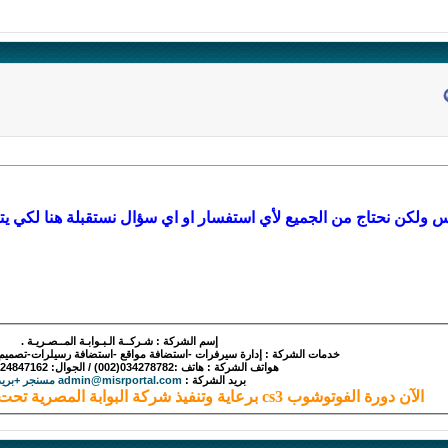
 ولكن نحتاج من الجميع لأي استفسار او اي سؤال نستقبلة هنا لكي يتم
إسم الشركة : شـركــة الـبـوابـة المــصـريـة .
خدمات الشركة : إدارة سيرفرات -استضافة مواقع -استضافة رسيلرات-تصميم -بر
هواتف الشركة : هاتف :034278782(002) / الجوال: 0124847162(002).
بريد الشركة :
admin@misrportal.com مسنجر +بريد
الآن دورة الفوتوشوب cs3 برعاية وتنفيذ شركة البوابة المصرية تحت اشراف منتدي الويب العربي