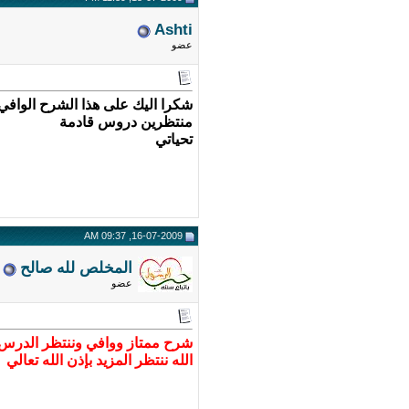
Ashti
عضو
شكرا اليك على هذا الشرح الوافي
منتظرين دروس قادمة
تحياتي
16-07-2009, 09:37 AM
المخلص لله صالح
عضو
شرح ممتاز ووافي وننتظر الدرس ال
الله ننتظر المزيد بإذن الله تعالي