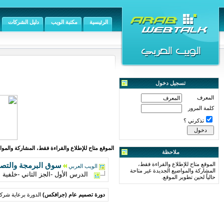
الرئيسية
مكتبة الويب
دليل الشركات
تسجيل دخول
المعرف
كلمة المرور
تذكرني ؟
الموقع متاح للإطلاع والقراءة فقط، المشاركة والمواض
ملاحظة
الموقع متاح للإطلاع والقراءة فقط،
سوق البرمجة والتص
الويب العربي
المشاركة والمواضيع الجديدة غير متاحة
الدرس الأول -الجز الثاني -خلفية ض
حالياً لحين تطوير الموقع.
دورة تصميم عام (جرافكس)
الدورة برعاية شركة: portal.com.eg