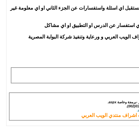
 يوم الأحد القادم الموافق 19/7 واما اليوم وغدا وبعد الغد نستقبل اي اسئلة واستفسارات عن الجزء الثاني او اي معلومة غير
ة بأي استفسار عن الدرس او التطبيق او اي مشاكل
الويب العربي و ورعاية وتنفيذ شركة البوابة المصرية
مجة وخاصة aspx.
.