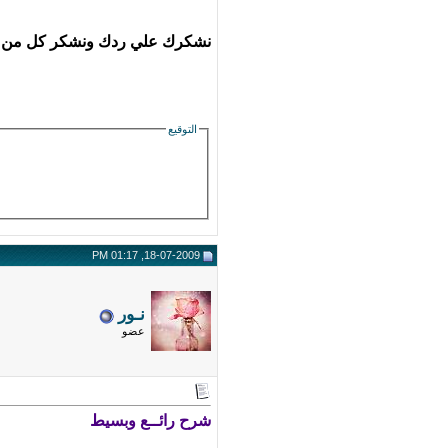
نشكرك علي ردك ونشكر كل من قام 
التوقيع
18-07-2009, 01:17 PM
نـور
عضو
شرح رائــع وبسيط