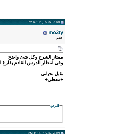
15-07-2009, 07:03 PM
mo3ty
عضو
ممتاز الشرح وكل شئ واضح
وفى انتظار الدرس القادم بفارغ ال
تقبل تحياتى
+معطي+
التوقيع
15-07-2009, 11:39 PM