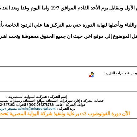
- تم انتهاء الجزء الثاني من الدرس الأول ونتقابل
والثناء وتأجيلها لنهاية الدورة حتي يتم التركيز هنا علي الردود الخاص
ل الموضوع إلى موقع اخر, حيث ان جميع الحقوق محفوظة وتحت اشراف 
406.8 ك/بايت , عدد مرات التنزيل :
إسم الشركة : شـركــة الـبـوابـة المــصـريـة .
خدمات الشركة : إدارة سيرفرات -استضافة مواقع -استضافة رسيلرات-تصميم -بر
هواتف الشركة : هاتف :034278782(002) / الجوال: 0124847162(002).
بريد الشركة :
admin@misrportal.com مسنجر +بريد
الآن دورة الفوتوشوب cs3 برعاية وتنفيذ شركة البوابة المصرية تحت اشراف منتدي الويب العربي