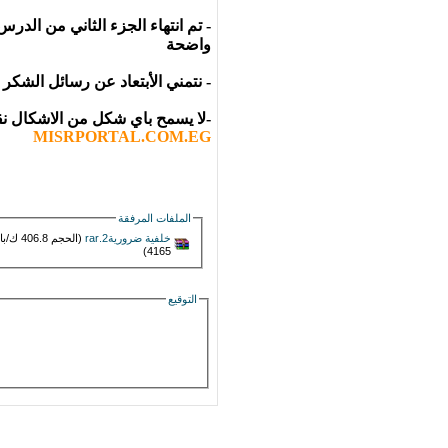
واضحة
- نتمني الأبتعاد عن رسائل الشكر 
-لا يسمح باي شكل من الاشكال نق
MISRPORTAL.COM.EG
الملفات المرفقة
خلفية ضرورية2.rar‏
(الحجم 
4165)
التوقيع