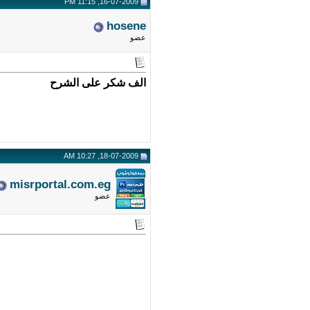
16-07-2009, 11:15 PM
hosene
عضو
الف شكر على الشرح
18-07-2009, 10:27 AM
misrportal.com.eg
عضو