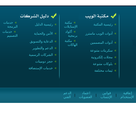
»
مكتبة
»
خدمات
»
رئيسية المكتبة
»
رئيسية الدليل
الإستايلات
البرمجة
»
أكواد
»
خدمات
»
أدوات الويب ماسترز
»
الأمن والحماية
برمجية
التصميم
»
مكتبة
»
الدعاية والتسويق
»
أدوات المصممين
الهاكات
»
الدعم والتطوير
»
سكربتات متنوعة
»
الشركات الرسمية
»
مجلات إلكترونية
»
حجز دومينات
»
بلوكات متنوعة
»
خدمات الإستضافة
»
ثيمات مختلفة
إتفاقية
قوانين
اعتماد
الدعم
|
|
|
الإستخدام
الإنتساب
العضويات
الفني