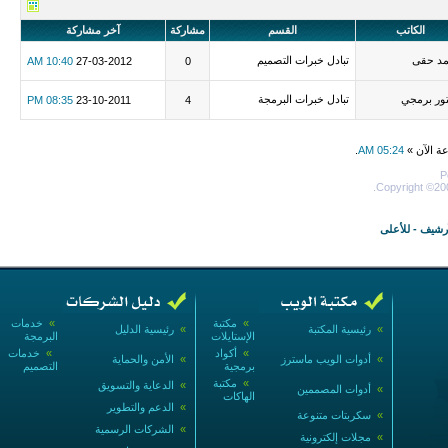
الكاتب
القسم
مشاركة
آخر مشاركة
مد حقى
تبادل خبرات التصميم
10:40 AM
27-03-2012
0
ور برمجي
تبادل خبرات البرمجة
08:35 PM
23-10-2011
4
عة الآن »
05:24 AM
.
P
Copyright ©200
أرشيف
-
للأعلى
»
مكتبة
»
خدمات
»
رئيسية المكتبة
»
رئيسية الدليل
الإستايلات
البرمجة
»
أكواد
»
خدمات
»
أدوات الويب ماسترز
»
الأمن والحماية
برمجية
التصميم
»
مكتبة
»
الدعاية والتسويق
»
أدوات المصممين
الهاكات
»
الدعم والتطوير
»
سكربتات متنوعة
»
الشركات الرسمية
»
مجلات إلكترونية