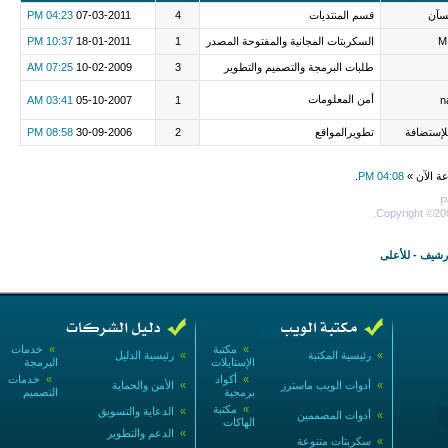
سآن
قسم المنتديات
4
07-03-2011
04:23 PM
M
السكربتات المجانية والمفتوحة المصدر
1
18-01-2011
10:37 PM
طلبات البرمجة والتصميم والتطوير
3
10-02-2009
07:25 AM
أمن المعلومات
03:41 AM
05-10-2007
1
n
لإستضافة
تطويرالمواقع
2
30-09-2006
08:58 PM
عة الآن »
04:08 PM
.
P
Copyright ©200
أرشيف
-
للأعلى
»
مكتبة
»
خدمات
»
رئيسية المكتبة
»
رئيسية الدليل
الإستايلات
البرمجة
»
أكواد
»
خدمات
»
أدوات الويب ماسترز
»
الأمن والحماية
برمجية
التصميم
»
مكتبة
»
الدعاية والتسويق
»
أدوات المصممين
الهاكات
»
الدعم والتطوير
»
سكربتات متنوعة