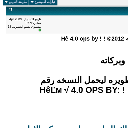
خيارات الموضوع
طريقة العرض
#
1
تاريخ التسجيل: Apr 2009
مشاركة: 97
مستوى تقييم العضوية:
18
Hê
وبركاته
طويره ليحمل النسخه رقم
HêĽм √ 4.0 OPS BY: !