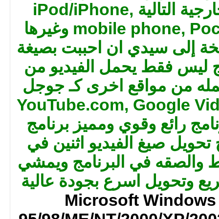
الفيديو والصوت الخارجية التالية iPod/iPhone,
mobile phone, PocketPC, PDA, PSP وغيرها
خة إلى سيدي ان احببت بصيغة
 البرنامج ليس فقط يحمل الفيديو من
مله من مواقع اخرى كـ جوجل
رها YouTube.com, Google Video and
MySpac. برنامج رائع وقوي ومميز برنامج
 تحويل صيغ الفيديو اثنين في
ط والصقه في البرنامج ويمشي
ع وتحويل اسرع بجودة عالية
Microsoft Windows
95/98/ME/NT/2000/XP/2003