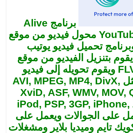
برنامج Alive
YouTube Video Converter محول فيديو من موقع
برنامج تحميل فيديو يوتيب
do يفهو يقوم بتنزيل الفيديو من موقع
YouTube بصيغة FLV ويقوم تحويله إلى فيديو
وصوت بصيغ اخرى مثل AVI, MPEG, MP4, DivX,
XviD, ASF, WMV, MOV, 
iPod, PSP, 3GP, iPhone,
AC3 an ليعمل على الجوالات ويعمل على
ويك تايم وميديا بلاير ومشغلات