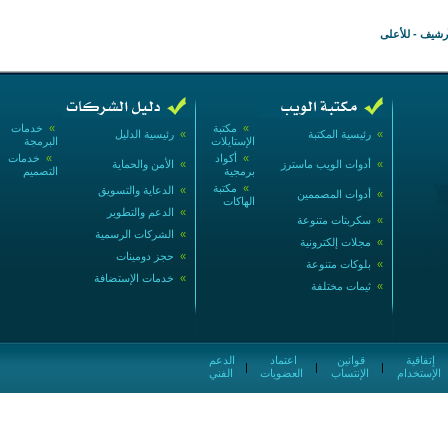
أرشيف
-
للأعلى
»
مكتبة
»
خدمات
»
رئيسية المكتبة
»
رئيسية الدليل
الإستايلات
البرمجة
»
أكواد
»
خدمات
»
أدوات الويب ماسترز
»
الأمن والحماية
برمجية
التصميم
»
مكتبة
»
الدعاية والتسويق
»
أدوات المصممين
الهاكات
»
الدعم والتطوير
»
سكربتات متنوعة
»
الشركات الرسمية
»
مجلات إلكترونية
»
حجز دومينات
»
بلوكات متنوعة
»
خدمات الإستضافة
»
ثيمات مختلفة
إتفاقية
قوانين
اعتماد
الدعم
|
|
|
الإستخدام
الإنتساب
العضويات
الفني