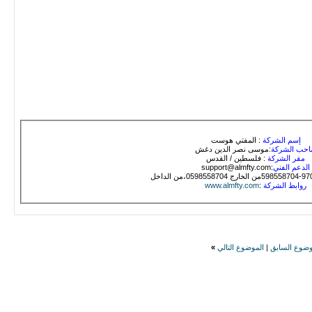
إسم الشركة
: المفتي هوست
حب الشركة
:موسى نصر الدين دغش
مقر الشركة
: فلسطين / القدس
الدعم الفني
:support@almfty.com
روابط الشركة
:
www.almfty.com
وضوع السابق
|
الموضوع التالي
»