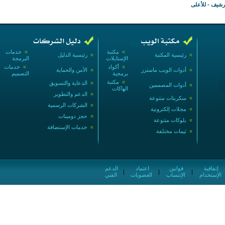
أرشيف
-
للأعلى
»
مكتبة
»
خدمات
»
رئيسية المكتبة
»
رئيسية الدليل
الإستايلات
البرمجة
»
أكواد
»
خدمات
»
أدوات الويب ماسترز
»
الأمن والحماية
برمجية
التصميم
»
مكتبة
»
الدعاية والتسويق
»
أدوات المصممين
الهاكات
»
الدعم والتطوير
»
سكربتات متنوعة
»
الشركات الرسمية
»
مجلات إلكترونية
»
حجز دومينات
»
بلوكات متنوعة
»
خدمات الإستضافة
»
ثيمات مختلفة
إتفاقية
قوانين
اعتماد
الدعم
|
|
|
الإستخدام
الإنتساب
العضويات
الفني