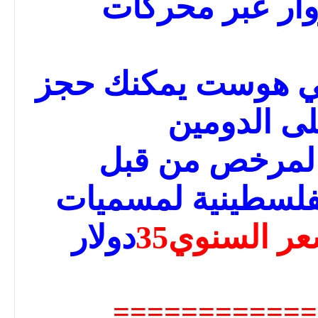
وار عبر محركات
تي هوست يمكنك حجز
ى الدومين
فلسطيني .ps المرخص من قبل
الفلسطينية لمسميات
عر السنوي
35
دولار
============