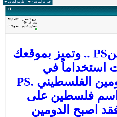
خيارات الموضوع
طريقة العرض
#
1
تاريخ التسجيل: Sep 2011
مشاركة: 56
مستوى تقييم العضوية:
15
قعك
ت استخداماً في
فلسطين هو الدومين الفلسطيني .PS
اسم فلسطين على
فقد اصبح الدومين