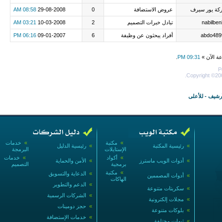
كة يور سيرف
عروض الاستضافة
0
29-08-2008
08:58 AM
nabilbe
تبادل خبرات التصميم
2
10-03-2008
03:21 AM
abdo489
أفراد يبحثون عن وظيفة
6
09-01-2007
06:16 PM
عة الآن »
09:31 PM
.
P
Copyright ©200
أرشيف
-
للأعلى
»
مكتبة
»
خدمات
»
رئيسية المكتبة
»
رئيسية الدليل
الإستايلات
البرمجة
»
أكواد
»
خدمات
»
أدوات الويب ماسترز
»
الأمن والحماية
برمجية
التصميم
»
مكتبة
»
الدعاية والتسويق
»
أدوات المصممين
الهاكات
»
الدعم والتطوير
»
سكربتات متنوعة
»
الشركات الرسمية
»
مجلات إلكترونية
»
حجز دومينات
»
بلوكات متنوعة
»
خدمات الإستضافة
»
ثيمات مختلفة