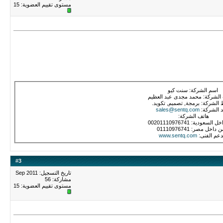
مستوى تقييم العضوية:
15
اسم الشركة: سنت كيو
لشركة: محمد مجدى عبد العظيم
الشركة: برمجة, تصميم, تكويد.
د الشركة:
sales@sentq.com
هاتف الشركة:
لسعودية: 00201110976741
 داخل مصر: 01110976741
دعم الفنى:
www.sentq.com
#
3
تاريخ التسجيل: Sep 2011
مشاركة: 56
مستوى تقييم العضوية:
15