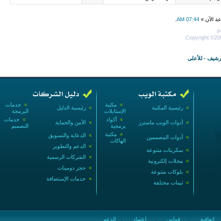
عة الآن »
07:44 AM
.
P
Copyright ©200
أرشيف
-
للأعلى
»
مكتبة
»
خدمات
»
رئيسية المكتبة
»
رئيسية الدليل
الإستايلات
البرمجة
»
أكواد
»
خدمات
»
أدوات الويب ماسترز
»
الأمن والحماية
برمجية
التصميم
»
مكتبة
»
الدعاية والتسويق
»
أدوات المصممين
الهاكات
»
الدعم والتطوير
»
سكربتات متنوعة
»
الشركات الرسمية
»
مجلات إلكترونية
»
حجز دومينات
»
بلوكات متنوعة
»
خدمات الإستضافة
»
ثيمات مختلفة
إتفاقية
قوانين
اعتماد
الدعم