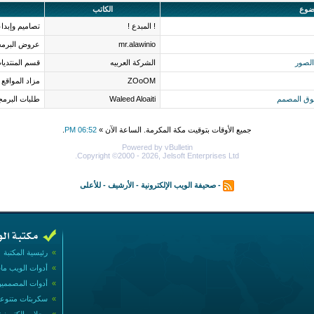
ضوع
الكاتب
! المبدع !
تصاميم وإبدا
mr.alawinio
عروض البرمجة
الصور
الشركة العربيه
قسم المنتديا
ZOoOM
مزاد المواقع
قوق المصمم
Waleed Aloaiti
طلبات البرمج
جميع الأوقات بتوقيت مكة المكرمة. الساعة الآن »
06:52 PM
.
Powered by vBulletin
Copyright ©2000 - 2026, Jelsoft Enterprises Ltd.
-
صحيفة الويب الإلكترونية
-
الأرشيف
-
للأعلى
»
رئيسية المكتبة
»
أدوات الويب ما
»
أدوات المصممي
»
سكربتات متنوع