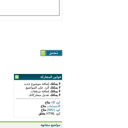
قوانين المشاركة
لا يمكنك
إضافة موضوع جديد
لا يمكنك
الرد على المواضيع
لا يمكنك
إضافة مرفقات
لا يمكنك
تعديل مشاركاتك
كود vB
متاح
الابتسامات
متاح
كود [IMG]
متاح
كود HTML
مغلق
مواضيع مشابهة