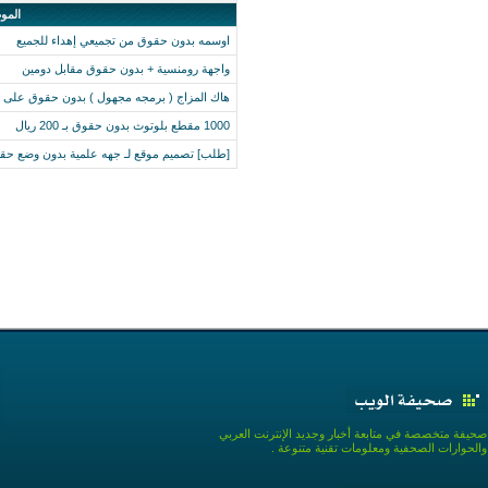
المو
اوسمه بدون حقوق من تجميعي إهداء للجميع
واجهة رومنسية + بدون حقوق مقابل دومين
هاك المزاج ( برمجه مجهول ) بدون حقوق على 
1000 مقطع بلوتوث بدون حقوق بـ 200 ريال
[طلب] تصميم موقع لـ جهه علمية بدون وضع ح
صحيفة متخصصة في متابعة أخبار وجديد الإنترنت العربي
والحوارات الصحفية ومعلومات تقنية متنوعة .