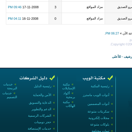
رو الصديق
مزاد المواقع
09:46 PM
17-11-2008
3
رو الصديق
مزاد المواقع
04:11 PM
16-11-2008
0
عة الآن »
06:27 PM
.
P
Copyright ©200
أرشيف
-
للأعلى
»
مكتبة
»
خدمات
»
رئيسية المكتبة
»
رئيسية الدليل
الإستايلات
البرمجة
»
أكواد
»
خدمات
»
أدوات الويب ماسترز
»
الأمن والحماية
برمجية
التصميم
»
مكتبة
»
الدعاية والتسويق
»
أدوات المصممين
الهاكات
»
الدعم والتطوير
»
سكربتات متنوعة
»
الشركات الرسمية
»
مجلات إلكترونية
»
حجز دومينات
»
بلوكات متنوعة
»
خدمات الإستضافة
»
ثيمات مختلفة