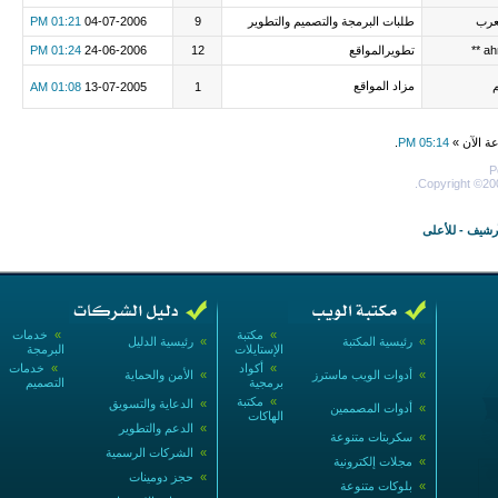
عرب
طلبات البرمجة والتصميم والتطوير
9
04-07-2006
01:21 PM
تطويرالمواقع
12
24-06-2006
01:24 PM
مزاد المواقع
01:08 AM
13-07-2005
1
عة الآن »
05:14 PM
.
P
Copyright ©200
أرشيف
-
للأعلى
»
مكتبة
»
خدمات
»
رئيسية المكتبة
»
رئيسية الدليل
الإستايلات
البرمجة
»
أكواد
»
خدمات
»
أدوات الويب ماسترز
»
الأمن والحماية
برمجية
التصميم
»
مكتبة
»
الدعاية والتسويق
»
أدوات المصممين
الهاكات
»
الدعم والتطوير
»
سكربتات متنوعة
»
الشركات الرسمية
»
مجلات إلكترونية
»
حجز دومينات
»
بلوكات متنوعة