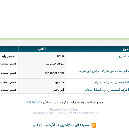
ضوع
الكاتب
ba9a
تصاميم وإبدا
موقع حبني لك
قسم المنتديا
 مجاني مقدم من شركة إم إس فور هوست
قسم المنتديا
ms4host.com
ملكة بسمتي - سرعه+احتراف
فتشووب
قسم المنتديا
ابو دحيم
قسم المنتديا
جميع الأوقات بتوقيت مكة المكرمة. الساعة الآن »
07:57 AM
.
Powered by vBulletin
Copyright ©2000 - 2026, Jelsoft Enterprises Ltd.
-
صحيفة الويب الإلكترونية
-
الأرشيف
-
للأعلى