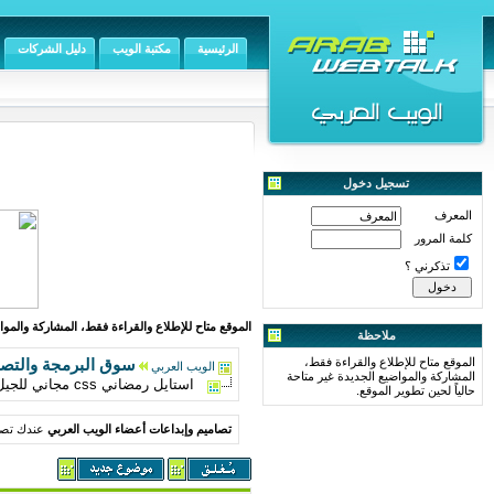
الرئيسية
مكتبة الويب
دليل الشركات
تسجيل دخول
المعرف
كلمة المرور
تذكرني ؟
الموقع متاح للإطلاع والقراءة فقط، المشاركة والمواض
ملاحظة
الموقع متاح للإطلاع والقراءة فقط،
سوق البرمجة والتص
الويب العربي
المشاركة والمواضيع الجديدة غير متاحة
استايل رمضاني css مجاني للجيل الثالث بهيدر متحرك - استايل 2011 -استايل رمضان 1432هـ -
حالياً لحين تطوير الموقع.
تصاميم وإبداعات أعضاء الويب العربي
عندك تصمي