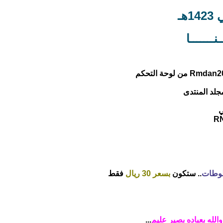
هـ
نـــــــا
ي
R
وطات
.. ستكون
بسعر 30 ريال
فقط
والله بعباده بصير عليم
...