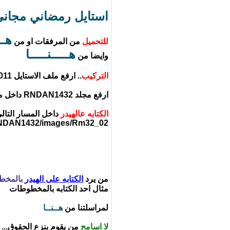
استايل رمضاني مجاني 1423
هـــ
للتحميل
من المرفقات او من
هـــــنـــــا
وايضا من
التركيب
.. ارفع ملف الاستايل Rmdan2011 من لوحة التحكم
ارفع مجلد RNDAN1432 داخل مجلد المنتدى
الكتابه عالهيدر
داخل المسار التال
NDAN1432/images/Rm32_02
من يرد
الكتابه على الهيدر
بالمخط
مثال احد الكتابه بالمخطوطات
لمراسلتنا من
هــنــا
لا اسامح
من يقوم بنزع الحقوق...