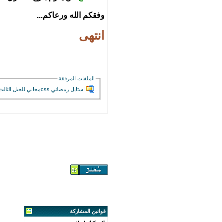
وفقكم الله ورعاكم...
انتهى
الملفات المرفقة
استايل رمضاني cssمجاني للجيل الثالث بهيدر متحرك من تك ديزاين.zip‏
قوانين المشاركة