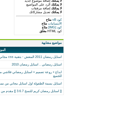
لا يمكنك
إضافة موضوع جديد
لا يمكنك
الرد على المواضيع
لا يمكنك
إضافة مرفقات
لا يمكنك
تعديل مشاركاتك
كود vB
متاح
الابتسامات
متاح
كود [IMG]
متاح
كود HTML
مغلق
مواضيع مشابهة
المو
استايل رمضان 2011 المنعش - بتقنية css مجاني للجميع
استايل رمضاني .. استايل رمضان 2010
ابداع + روعة تصميم = استايل رمضاني فلاشي
للجميع
استايل بسمة الطفولة اول استايل مجاني من م
[[ استايل رمضان كريم للنسخ 3.6.7 ]] مقدم من اخوكم الــشــراع اول استايل مجاني