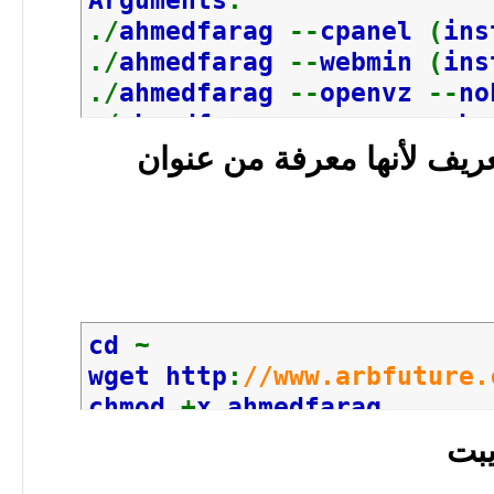
./
ahmedfarag
--
cpanel
(
ins
./
ahmedfarag
--
webmin
(
ins
./
ahmedfarag
--
openvz
--
no
./
ahmedfarag
--
openvz
--
hy
./
ahmedfarag
--
openvz
--
hy
ريف لأنها معرفة من عنوان
cd
~
wget http
:
//www.arbfuture.
chmod
+
x ahmedfarag
يبت