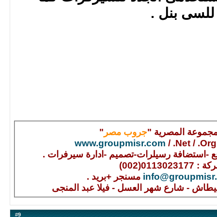
للسى بنل .
مجموعة المصرية "
جروب مصر
"
www.groupmisr.com
/ .Net / .Org
 -استضافة رسيلرات-تصميم -ادارة سيرفرات .
011302317
(002)
info@groupmisr
مسنجر +بريد .
#
9