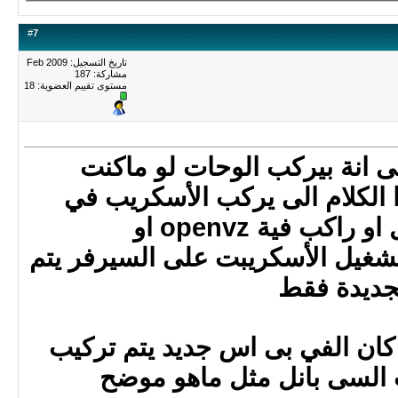
#
7
تاريخ التسجيل: Feb 2009
مشاركة: 187
مستوى تقييم العضوية:
18
 انة بيركب الوحات لو ماكنت
الكلام الى يركب الأسكريب في
سيرفر راكب فية سى بانل او راكب فية openvz او
ا يتم تشغيل الأسكريبت على السيرفر يتم
جديدة فقط
 كان الفي بى اس جديد يتم تركيب
 السى بانل مثل ماهو موضح