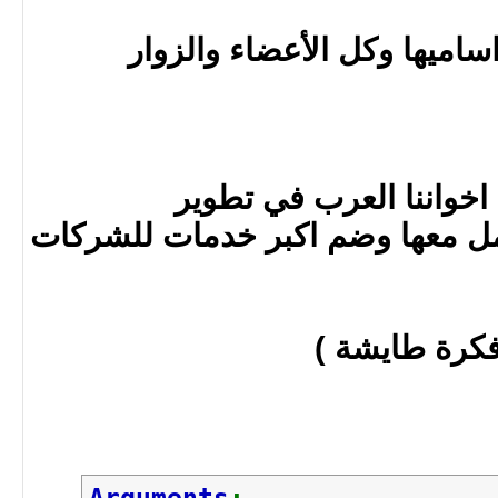
ساميها وكل الأعضاء والزوار
 اخواننا العرب في تطوير
مل معها وضم اكبر خدمات للشركات
فكرة طايشة )
Arguments
: