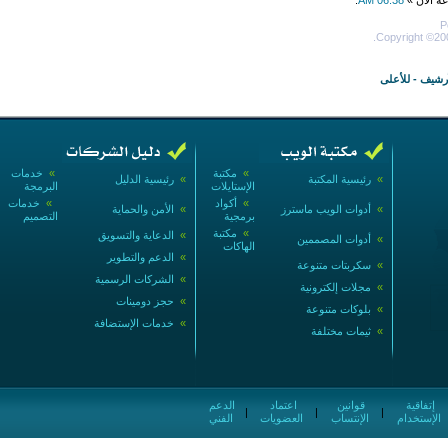
عة الآن »
06:38 AM
.
P
Copyright ©200
أرشيف
-
للأعلى
»
مكتبة
»
خدمات
»
رئيسية المكتبة
»
رئيسية الدليل
الإستايلات
البرمجة
»
أكواد
»
خدمات
»
أدوات الويب ماسترز
»
الأمن والحماية
برمجية
التصميم
»
مكتبة
»
الدعاية والتسويق
»
أدوات المصممين
الهاكات
»
الدعم والتطوير
»
سكربتات متنوعة
»
الشركات الرسمية
»
مجلات إلكترونية
»
حجز دومينات
»
بلوكات متنوعة
»
خدمات الإستضافة
»
ثيمات مختلفة
إتفاقية
قوانين
اعتماد
الدعم
|
|
|
الإستخدام
الإنتساب
العضويات
الفني