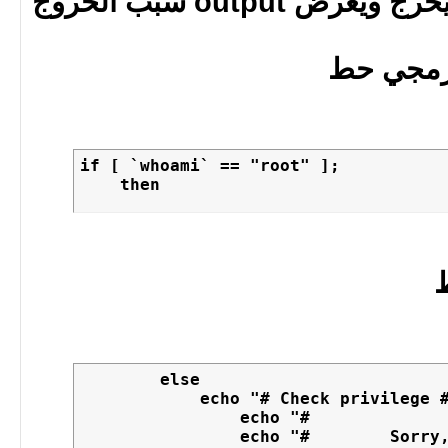
output سبب الخروج
برمجي حط
if [ `whoami` == "root" ];

    then
ط
	else

	    echo "# Check privilege #########################"

		echo "#               OOOOPS!                   #"

		echo "#        Sorry, i can't start             #"
