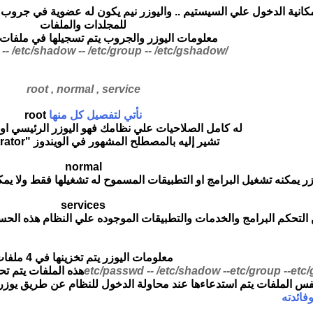
كانية الدخول علي السيستيم .. واليوزر نيم يكون له عضوية في جروب 
للمجلدات والملفات
معلومات اليوزر والجروب يتم تسجيلها في ملفات
-- /etc/group --
/etc/gshadow
/etc/passwd -- /etc/shadow
root , normal , service
نأتي لتفصيل كل منها
root
له كامل الصلاحيات علي نظامك فهو اليوزر الرئيسي او ا
تشير إليه بالمصطلح المشهور في الويندوز "
rator
normal
زر يمكنه تشغيل البرامج او التطبيقات المسموح له تشغيلها فقط ولا يمك
services
التحكم البرامج والخدمات والتطبيقات الموجوده علي النظام هذه الح
معلومات اليوزر يتم تخزينها في 4 ملفات
etc
--
etc/group
--
هذه الملفات يتم تح
فس الملفات يتم استدعاءها عند محاولة الدخول للنظام عن طريق يوزر 
ائدته