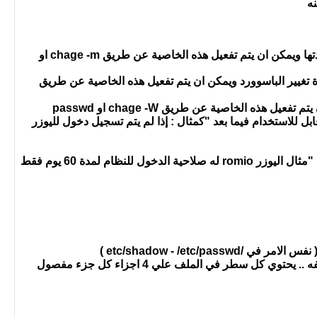
4 - الجزء الرابع يشير إلي الحد الادني من الايام والذي لا يمكن ان يتم تغيير الباسورد فيه قبل ان تنتهتي مدتها ويمكن ان يتم تفعيل هذه الخاصية عن طريق chage -m او
تفعيل
هذه الخاصية عن طريق
ابل للاستخدام فيما بعد "كمثال : إذا لم يتم تسجيل دخول لليوزر
8 - الجزء الثامن يشير لعدد الايام التي يتم تشغيل اليوزر فيها وبعد انتهاءها يتم ايقاف اليوزر "Expired" .. "مثال اليوزر romio له صلاحية الدخول للنظام لمدة 60 يوم فقط
etc/shadow - /etc )
هذا الملف يحتوي علي الباسوورد المشفر لكل جروب وكل سطر فيه يحتوي علي معلومات لجروب مختلفه .. يحتوي كل سطر في الملف علي 4 اجزاء كل جزء مفصول