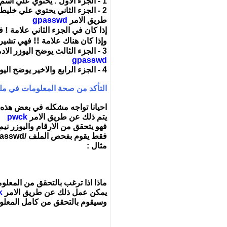
1 - الجزء الاول : يحتوي علي اسم الجروب وهي نفسها التي تظهر في الملف /etc/group
2 - الجزء الثاني يحتوي علي خل
طريق الامر
gpasswd
!
إذا كان في الجزء الثاني علامة
فه
!!
وإذا كان هناك علامة
فهي تشير إ
3 - الجزء الثالث يوضح اليوزر الادمسنتراتور الموجودين في الجروب " ادمين الجروب " الذين لهم صلاحية لتعديل او حذف او اضافة اعضاء لنفس الجروب عن طريق الامر
gpasswd
4 - الجزء الرابع والاخير يوضح اليوزر الذين لهم عضوية في نفس الجروب
التأكد من صحة المعلومات في مل
احيانا تواجه مشكله في بعض هذه ا
يتم ذلك عن طريق الامر
pwck
فهو يتحقق من الارقام واليوزر نيم وال uidو gid في كل سطر كذلك يتاكد ايضا من ال user home directory , shell ويخبرك بوجو
فقط يقوم بفحص الملف /etc/passwd و /etc/shadow
مثال :
ماذا اذا ترغب بالتحقق من المعلومات في ملف w
يمكن عمل ذلك عن طريق الامر
k
وسيقوم بالتحقق من كامل المعلومات والبيانات مقارنة بملفات /etc/passwd