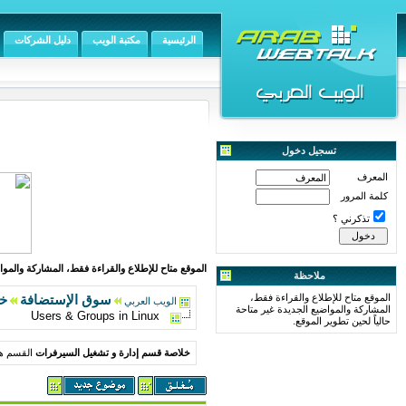
الرئيسية
مكتبة الويب
دليل الشركات
تسجيل دخول
المعرف
كلمة المرور
تذكرني ؟
الموقع متاح للإطلاع والقراءة فقط، المشاركة والمواض
ملاحظة
الموقع متاح للإطلاع والقراءة فقط،
سوق الإستضافة
خل
الويب العربي
المشاركة والمواضيع الجديدة غير متاحة
Users & Groups in Linux
حالياً لحين تطوير الموقع.
خلاصة قسم إدارة و تشغيل السيرفرات
القسم هذ