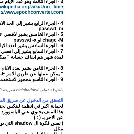
3 - الجزء الثالث وهو عدد الايام مرت علي اخر تغيير للباسوورد منذ الـ (epoch time ) روابط قد تفيدك عنه
.wikipedia.org/wiki/Unix_time
p://www.epochconverter.com/
passwd -m
5 - الجزء الخامس يشير لاقصي عدد من الايام لصلاحية الباسوورد قبل ان يتم اعطاء اليوزر تحذير بضرورة تغيير الباسوورد ويمكن ان يتم
chage -M او passwd -x
6 - الجزء السادس يشير لعدد الايام التي سيظهر لليوزر فيها علي تحذير بضرورة تغيير الباسوورد يمكن ان يتم تفعيل هذه الخاصية عن طريق chage -W او passwd
7 - الجزء السابع يشير إلي اقصي 
لمدة شهر يتم ايقاف حسابة " يمكن ان يتم تحدي
" يمكن عملها عن طريق الامر chage -E
9 - الجزء التاسع محجوز لاستخدماات مستقبلية
ملحوظة : ملف /etc/shadow تصريحه 400 وملك لليوزر root
التحقق من الدخول عن طريق الملف /shadow
لحماية اكبر في انظمة لينكس لجزء الجروب
عن الاخر بـ ( : )
( نفس فكرة ال shadow التي يوجد فيها باسوورد اليوزر المشفر )
مثال :