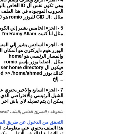
وهي تكون نفس ال ID الخاص باليوزر " اي انه يتم انشاء ال ID لكلا من اليوزر والجروب بنفس الرقم "
الجروب الموجوده في هذا الملف تم
مثال : الـ GID لليوزر romio هو 1000
5 - الجزء الخامس يشير إلي الكومنت او التعليق الذي يمكن اضافته لليوزر ( اضافة رقم جواله - عنوانه - ايميله ... إلخ )
مثال انا كتبت I'm Ramy Allam
6 - الجزء السادس يشير إلي المسار المحدد للـ user home directory
اليوزر هوم دايركتري هو المكان ال
والمسار الرئيسي هو /home
مثال : اضفنا يوزر بإسم romio
فيكون ال user home directory له هو /home/romio
كذلك يوزر ahmed >> /home/ahmed
... إلخ
7 - الجزء السابع والاخير يحتوي علي مسار الشيل لليوزر الذي يستخدمه اثناء تسجيل الدخول
الشيل الرئيسي والافتراضي الذي يتم انش
يمكن ان يتم تعديله لاي باش اخر مثال :  c
ملحوظة : التصريح الخاص بالملف /etc/passwd هو 644 وهذا الملف يجب ان يكون ملك للروت
التحقق من الدخول عن طريق الملف /roup
هذا الملف يحتوي علي معلومات 
تم الاشارة لذلك في الاعلي .. وكما ان ال UID هو نفسه ال GID الذي يتم انشاءه افتراضيا فالإسم اي