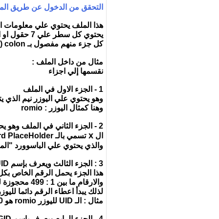
التحقق من الدخول عن طريق الملف /asswd
هذا الملف يحتوي علي معلومات ا
يحتوي كل سطر علي 7 حقول او اجزاء
كل جزء منهم مفصول بـ
colon ( : )
مثال من داخل الملف :
نقسمها إلي اجزاء
1 - الجزء الاول في الملف
وهو يحتوي علي اليوزر نيم الذي يتم 
وهنا كمثال اليوزر : romio
2 - الجزء الثاني في الملف وهو يحتوي علي
x
ال
تسمي بالـ password PlaceHolder والتي تشير إلي الملف /etc/shadow
والذي يحتوي علي الباسوورد "الم
3 : الجزء الثالث ويعرف بإسم UID اختصار لـ User ID
هذا الجزء يحمل الرقم الخاص بكل يوزر ويمكنه انه
والارقام ما بين 1 : 499 محجوزة لحسابات النظام وبرامجه
لذلك يبدأ اعطاء الرقم دائما لليوزر 
مثال : الـ UID لليوزر romio هو 1000
4 - الجزء الرابع ويعرف بإسم GID اختصار لـ Group ID