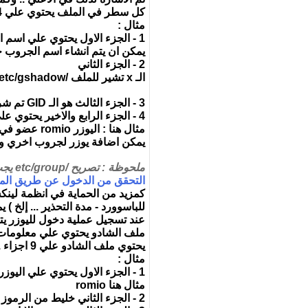
كل سطر في الملف يحتوي علي 4 اجزاء يفصل بين كل جزء ( : )
مثال :
1 - الجزء الاول يحتوي علي اسم الجروب والذي يجيب ان يبدأ بحرف "وهو
يمكن ان يتم انشاء اسم الجروب حتي 255
2 - الجزء الثاني
الـ x تشير للملف /etc/gshadow والتي تحتوي علي الباسوورد للجروب "إذا تم اضافة باسوورد للجروب"
3 - الجزء الثالث هو الـ GID تم شرحه مسبقا في الملف السابق وهو يحتوي علي نفس الـ ID الموجود في الملف السابق /etc/passwd
4 - الجزء الرابع والاخير يحتوي علي اليوزر الذين لهم عضوية في هذه الجروب
مثال هنا : اليوزر romio عضو في الجروب lpadmin
يمكن اضافة يوزر لجروب اخري وي
ملحوظة : تصريح /etc/group يجب ان يكون 644 وملك لليوزر root
التحقق من الدخول عن طريق الملف /hadow
كمزيد من الحماية في انظمة لينك
للباسوورد - مدة التحذير ... إلخ ) يمكن 
عند تسجيل عملية دخول لليوزر يتم اولا قراءة ملف passwd وبعدها قراءة
ملف الشادو يحتوي علي معلومات م
يحتوي ملف الشادو علي 9 اجزاء .. كل جزء منفصل عن الاخر ب ( : )
مثال :
1 - الجزء الاول يحتوي علي اليوزر النيم الذي يتم استخدامه في تسجيل الدخول
مثال هنا romio
2 - الجزء الثاني خليط من الرموز والارقام والحروب وهو باسوورد اليوزر لكنه مشفر