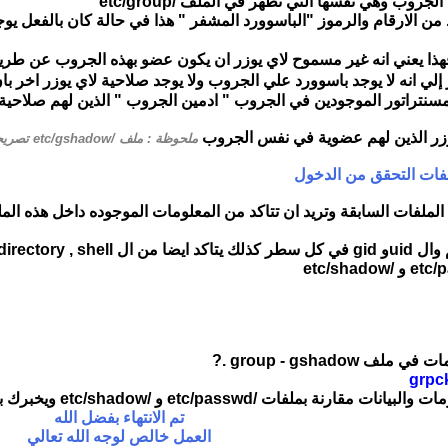
يط من الارقام والرموز "الباسوورد المشفر " هذا في حالة كان بالفعل
ذا يعني انه غير مسموح لاي يوزر ان يكون عضو بهذه الجروب عن طري
لي انه لا يوجد باسوورد علي الجروب ولا يوجد صلاحية لاي يوزر اخر 
ملحوظة : ملف /etc/gshadow تصريحه 400 وملك لليوزر root
فات التحقق من الدخول
لملفات السابقة وتريد ان تتاكد من المعلومات الموجوده داخل هذه الملف
د اي اخطاء او مشاكل
group - gshado .?
grpc
 و /etc/shadow ويخبرك بوجود اي مشاكل او اخطاء او معلومات ناقصة
تم الانتهاء بفضل الله
العمل خالص لوجه الله تعالي