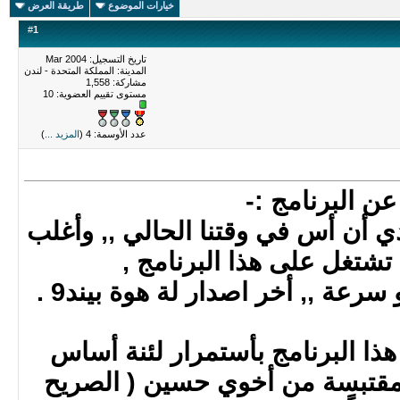
خيارات الموضوع
طريقة العرض
#
1
تاريخ التسجيل: Mar 2004
المدينة: المملكة المتحدة - لندن
مشاركة: 1,558
مستوى تقييم العضوية:
10
عدد الأوسمة: 4 (
المزيد ...
)
عن البرنامج :-
دي أن أس في وقتنا الحالي ,, وأغلب
تشتغل على هذا البرنامج ,
رعة ,, أخر اصدار لة هوة بيند9 .
ا البرنامج بأستمرار لئنة أساس
مقتبسة من أخوي حسين ( الصريح