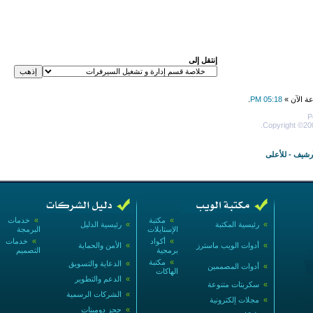
إنتقل إلى
عة الآن »
05:18 PM
.
P
Copyright ©200
أرشيف
-
للأعلى
»
مكتبة
»
خدمات
»
رئيسية المكتبة
»
رئيسية الدليل
الإستايلات
البرمجة
»
أكواد
»
خدمات
»
أدوات الويب ماسترز
»
الأمن والحماية
برمجية
التصميم
»
مكتبة
»
الدعاية والتسويق
»
أدوات المصممين
الهاكات
»
الدعم والتطوير
»
سكربتات متنوعة
»
الشركات الرسمية
»
مجلات إلكترونية
»
حجز دومينات