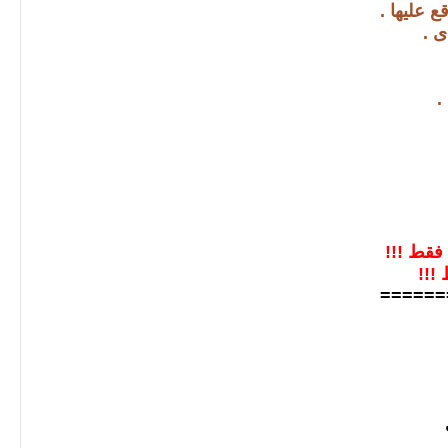
.
======