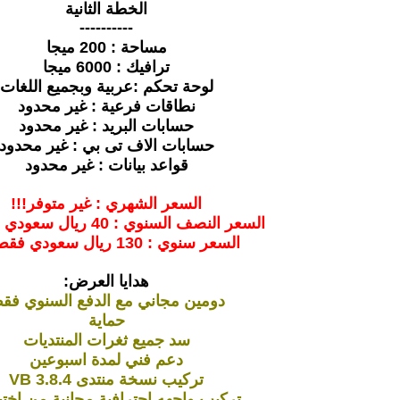
الخطة الثانية
----------
مساحة : 200 ميجا
ترافيك : 6000 ميجا
لوحة تحكم :عربية وبجميع اللغات
نطاقات فرعية : غير محدود
حسابات البريد : غير محدود
حسابات الاف تى بي : غير محدود
قواعد بيانات : غير محدود
السعر الشهري : غير متوفر!!!
السعر النصف السنوي : 40 ريال سعودي فقط !!!
السعر سنوي : 130 ريال سعودي فقط !!!
هدايا العرض:
دومين مجاني مع الدفع السنوي فق
حماية
سد جميع ثغرات المنتديات
دعم فني لمدة اسبوعين
تركيب نسخة منتدى VB 3.8.4
تركيب واجهه احترافية مجانية من اختي