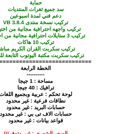
حماية
سد جميع ثغرات المنتديات
دعم فني لمدة اسبوعين
تركيب نسخة منتدى VB 3.8.4
تركيب واجهه احترافية مجانية من اختي
تركيب 3 ستايلات احترافية مجانية من اختيارك
تركيب 10 هاكات
تركيب سكربت القران الكريم مباش
تركيب سكربت مكتبة اليوتوب التابعة لل
============================
الخطة الرابعة
----------
مساحة : 1 جيجا
ترافيك : 40 جيجا
لوحة تحكم : عربية وبجميع اللغات
نطاقات فرعية : غير محدود
حسابات البريد : غير محدود
حسابات الاف تى بي : غير محدود
قواعد بيانات : غير محدود
السعر الشهري : غير متوفر!!!