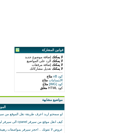
قوانين المشاركة
لا يمكنك
إضافة موضوع جديد
لا يمكنك
الرد على المواضيع
لا يمكنك
إضافة مرفقات
لا يمكنك
تعديل مشاركاتك
كود vB
متاح
الابتسامات
متاح
كود [IMG]
متاح
كود HTML
مغلق
مواضيع مشابهة
المو
لو سمحتو اريد اعرف طريقة نقل الموقع من سي
كيف انقل موقع من سيرفر cpanel الى سيرفر لوحة التحكم فيه plesk
عروض لا تفوتك .. احجز سيرفر بمواصفات رهيبة 