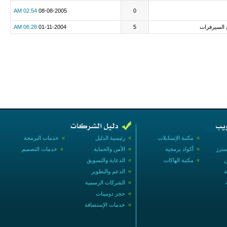
02:54 AM
08-08-2005
0
 السيرفرات
5
01-11-2004
06:28 AM
»
مكتبة الإستايلات
»
رئيسية الدليل
»
خدمات البرمجة
سترز
»
أكواد برمجية
»
الأمن والحماية
»
خدمات التصميم
ن
»
مكتبة الهاكات
»
الدعاية والتسويق
ة
»
الدعم والتطوير
»
الشركات الرسمية
»
حجز دومينات
»
خدمات الإستضافة