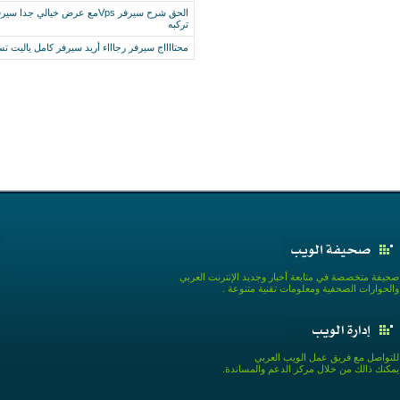
الحق شرح سيرفر Vpsمع عرض خيا
تركبه
محتااااج سيرفر رجاااء أريد سيرفر كامل ياليت ت
صحيفة متخصصة في متابعة أخبار وجديد الإنترنت العربي
والحوارات الصحفية ومعلومات تقنية متنوعة .
للتواصل مع فريق عمل الويب العربي
يمكنك ذالك من خلال مركز الدعم والمساندة.