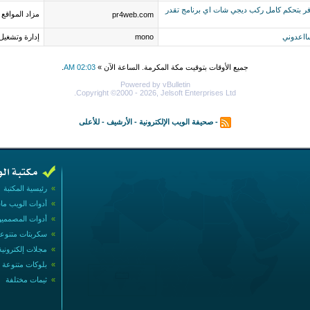
لي جدا سيرفر بتحكم كامل ركب ديجي شات اي برنامج تقدر
مزاد المواقع
pr4web.com
سااعدوني
mono
إدارة وتشغيل
جميع الأوقات بتوقيت مكة المكرمة. الساعة الآن »
02:03 AM
.
Powered by vBulletin
Copyright ©2000 - 2026, Jelsoft Enterprises Ltd.
-
صحيفة الويب الإلكترونية
-
الأرشيف
-
للأعلى
»
رئيسية المكتبة
»
أدوات الويب ما
»
أدوات المصممي
»
سكربتات متنوع
»
مجلات إلكترونية
»
بلوكات متنوعة
»
ثيمات مختلفة