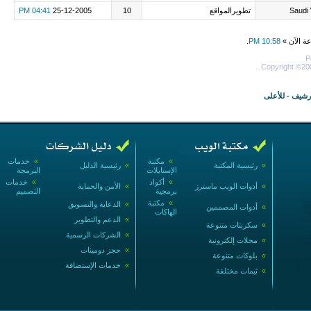
Saudi
تطويرالمواقع
10
25-12-2005
04:41 PM
عة الآن »
10:58 PM
.
P
Copyright ©200
أرشيف
-
للأعلى
»
مكتبة
»
خدمات
»
رئيسية المكتبة
»
رئيسية الدليل
الإستايلات
البرمجة
»
أكواد
»
خدمات
»
أدوات الويب ماسترز
»
الأمن والحماية
برمجية
التصميم
»
مكتبة
»
الدعاية والتسويق
»
أدوات المصممين
الهاكات
»
الدعم والتطوير
»
سكربتات متنوعة
»
الشركات الرسمية
»
مجلات إلكترونية
»
حجز دومينات
»
بلوكات متنوعة
»
خدمات الإستضافة
»
ثيمات مختلفة