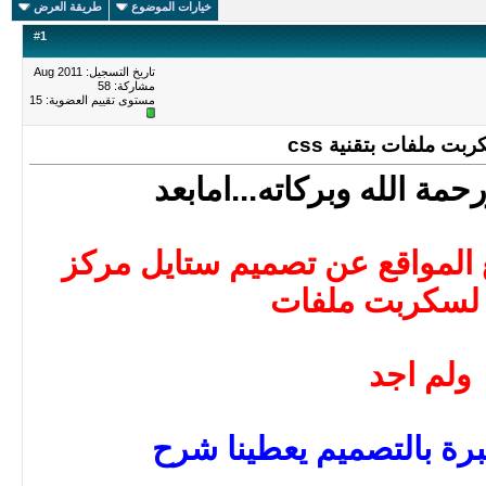
خيارات الموضوع
طريقة العرض
#
1
تاريخ التسجيل: Aug 2011
مشاركة: 58
مستوى تقييم العضوية:
15
 ملفات بتقنية css
مة الله وبركاته...امابعد
المواقع عن تصميم ستايل مركز
لسكربت ملفات
ولم اجد
برة بالتصميم يعطينا شرح