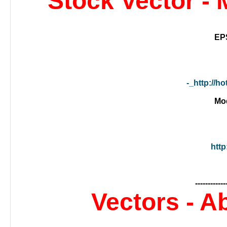
Stock Vector -
http://ho
http
------------
Vectors - A