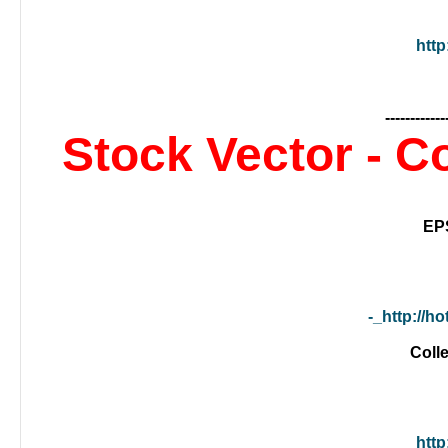
http
------------
Stock Vector - C
http://ho
http