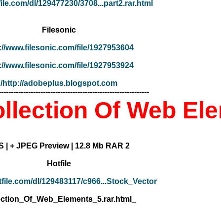
tfile.com/dl/129477230/3708...part2.rar.html
Filesonic
://www.filesonic.com/file/1927953604
://www.filesonic.com/file/1927953924
http://adobeplus.blogspot.com/
-------------------------------------------------------------
ollection Of Web El
2 EPS | + JPEG Preview | 12.8 Mb RAR
Hotfile
tfile.com/dl/129483117/c966...Stock_Vector_-
_Collection_Of_Web_Elements_5.rar.html