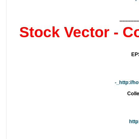
------------
Stock Vector - C
http://h
http