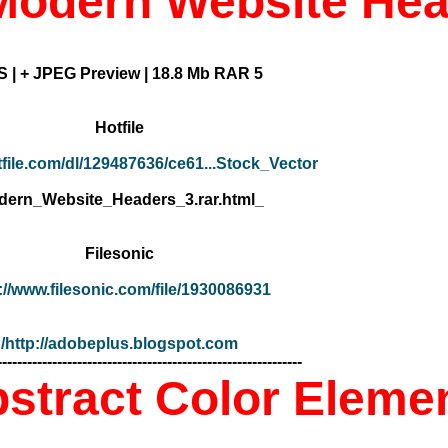
 Modern Website Hea
5 EPS | + JPEG Preview | 18.8 Mb RAR
Hotfile
tfile.com/dl/129487636/ce61...Stock_Vector_-
_Modern_Website_Headers_3.rar.html
Filesonic
://www.filesonic.com/file/1930086931
http://adobeplus.blogspot.com/
-------------------------------------------------------------
bstract Color Eleme