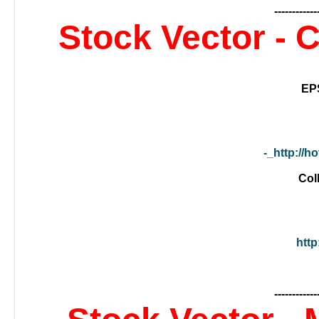
------------
Stock Vector - 
http://h
http
------------