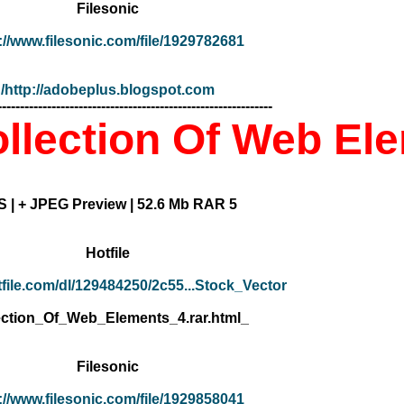
Filesonic
://www.filesonic.com/file/1929782681
http://adobeplus.blogspot.com/
-------------------------------------------------------------
ollection Of Web El
5 EPS | + JPEG Preview | 52.6 Mb RAR
Hotfile
tfile.com/dl/129484250/2c55...Stock_Vector_-
_Collection_Of_Web_Elements_4.rar.html
Filesonic
://www.filesonic.com/file/1929858041