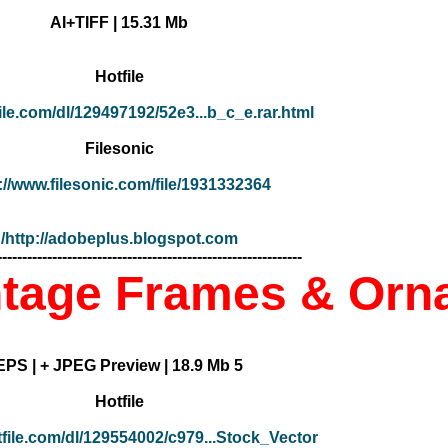
AI+TIFF | 15.31 Mb
Hotfile
file.com/dl/129497192/52e3...b_c_e.rar.html
Filesonic
://www.filesonic.com/file/1931332364
http://adobeplus.blogspot.com/
-------------------------------------------------------------
intage Frames & Orn
5 EPS | + JPEG Preview | 18.9 Mb
Hotfile
tfile.com/dl/129554002/c979...Stock_Vector_-