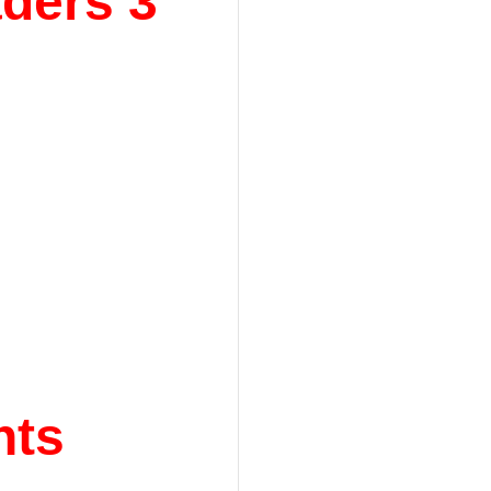
ders 3
nts