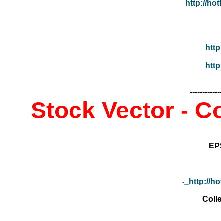
http://ho
http
http
------------
Stock Vector - C
http://ho