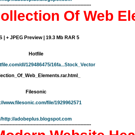
-------------------------------------------------------------
Collection Of Web E
5 EPS | + JPEG Preview | 19.3 Mb RAR
Hotfile
otfile.com/dl/129486475/16fa...Stock_Vector_-
_Collection_Of_Web_Elements.rar.html
Filesonic
://www.filesonic.com/file/1929962571
http://adobeplus.blogspot.com/
-------------------------------------------------------------