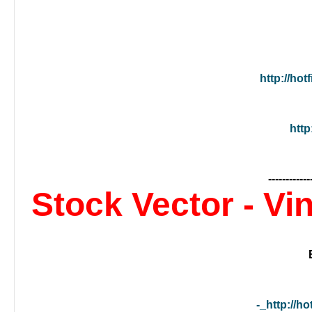
http://hot
http
------------
Stock Vector - V
http://ho