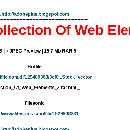
http://adobeplus.blogspot.com/
-------------------------------------------------------------
ollection Of Web El
5 EPS | + JPEG Preview | 15.7 Mb RAR
Hotfile
otfile.com/dl/129485383/3cf0...Stock_Vector_-
_Collection_Of_Web_Elements_2.rar.html
Filesonic
://www.filesonic.com/file/1929908381
http://adobeplus.blogspot.com/