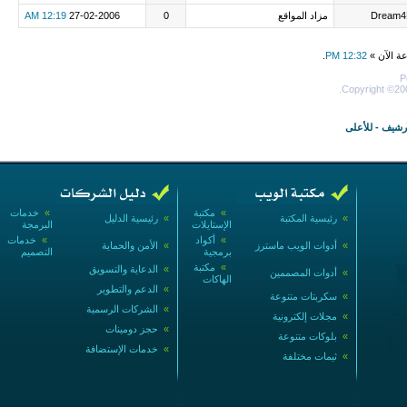
Dream4
مزاد المواقع
0
27-02-2006
12:19 AM
عة الآن »
12:32 PM
.
P
Copyright ©200
أرشيف
-
للأعلى
»
مكتبة
»
خدمات
»
رئيسية المكتبة
»
رئيسية الدليل
الإستايلات
البرمجة
»
أكواد
»
خدمات
»
أدوات الويب ماسترز
»
الأمن والحماية
برمجية
التصميم
»
مكتبة
»
الدعاية والتسويق
»
أدوات المصممين
الهاكات
»
الدعم والتطوير
»
سكربتات متنوعة
»
الشركات الرسمية
»
مجلات إلكترونية
»
حجز دومينات
»
بلوكات متنوعة
»
خدمات الإستضافة
»
ثيمات مختلفة