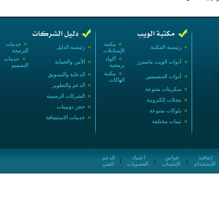
»
مكتبة
»
خدمات
»
رئيسية المكتبة
»
رئيسية الدليل
الإستايلات
البرمجة
»
أكواد
»
خدمات
»
أدوات الويب ماسترز
»
الأمن والحماية
برمجية
التصميم
»
مكتبة
»
الدعاية والتسويق
»
أدوات المصممين
الهاكات
»
الدعم والتطوير
»
سكربتات متنوعة
»
الشركات الرسمية
»
مجلات إلكترونية
»
حجز دومينات
»
بلوكات متنوعة
»
خدمات الإستضافة
»
ثيمات مختلفة
إتفاقية
قوانين
اعتماد
الدعم
|
|
|
الإستخدام
الإنتساب
العضويات
الفني