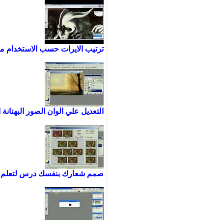
ترتيب الايرات حسب الاستخدام م
التعديل علي الوان الصور البهتانة
صمم شعارك بنفسك درس لتعلم ت