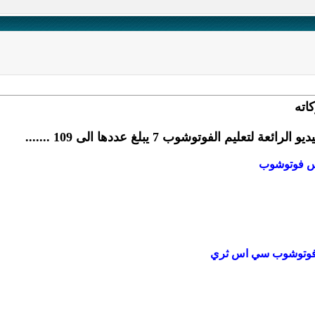
اته
ليم الفوتوشوب 7 يبلغ عددها الى 109 .......
رس فوتوشوب
 فوتوشوب سي اس ثري