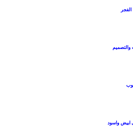
الفجر
 والتصميم
وب
ى ابيض واسود