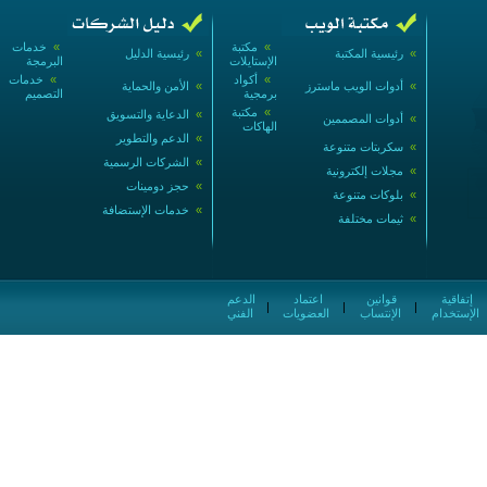
»
مكتبة
»
خدمات
»
رئيسية المكتبة
»
رئيسية الدليل
الإستايلات
البرمجة
»
أكواد
»
خدمات
»
أدوات الويب ماسترز
»
الأمن والحماية
برمجية
التصميم
»
مكتبة
»
الدعاية والتسويق
»
أدوات المصممين
الهاكات
»
الدعم والتطوير
»
سكربتات متنوعة
»
الشركات الرسمية
»
مجلات إلكترونية
»
حجز دومينات
»
بلوكات متنوعة
»
خدمات الإستضافة
»
ثيمات مختلفة
إتفاقية
قوانين
اعتماد
الدعم
|
|
|
الإستخدام
الإنتساب
العضويات
الفني