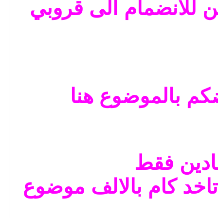
للانضمام الى قروبي
كم بالموضوع هنا
ادين فقط
اخد كام بالالف موضوع