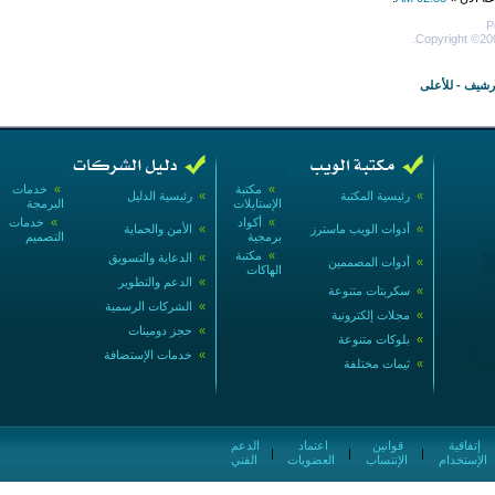
P
Copyright ©200
أرشيف
-
للأعلى
»
مكتبة
»
خدمات
»
رئيسية المكتبة
»
رئيسية الدليل
الإستايلات
البرمجة
»
أكواد
»
خدمات
»
أدوات الويب ماسترز
»
الأمن والحماية
برمجية
التصميم
»
مكتبة
»
الدعاية والتسويق
»
أدوات المصممين
الهاكات
»
الدعم والتطوير
»
سكربتات متنوعة
»
الشركات الرسمية
»
مجلات إلكترونية
»
حجز دومينات
»
بلوكات متنوعة
»
خدمات الإستضافة
»
ثيمات مختلفة
إتفاقية
قوانين
اعتماد
الدعم
|
|
|
الإستخدام
الإنتساب
العضويات
الفني