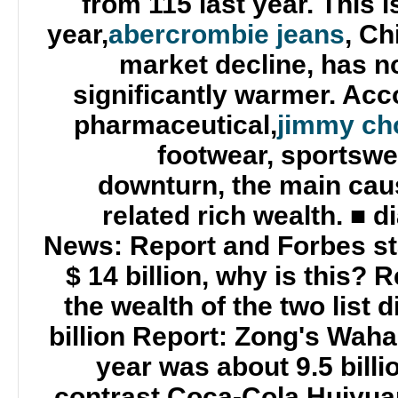
from 115 last year. This 
year,
abercrombie jeans
, Ch
market decline, has no
significantly warmer. Acco
pharmaceutical,
jimmy ch
footwear, sportswe
downturn, the main caus
related rich wealth. ■ d
News: Report and Forbes stat
$ 14 billion, why is this?
the wealth of the two list 
billion Report: Zong's Waha
year was about 9.5 billi
contrast Coca-Cola Huiyuan