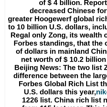
of $ 4 billion. Repo
decreased Chinese fort
greater Hoogewerf global rich
to 10 billion U.S. dollars, in
Regal only Zong, its wealth of
Forbes standings, that the o
of dollars in mainland China
net worth of $ 10.2 billion
Beijing News: The two list 
difference between the large
Forbes Global Rich List th
U.S. dollars this year,
nik
1226 list. China rich lis