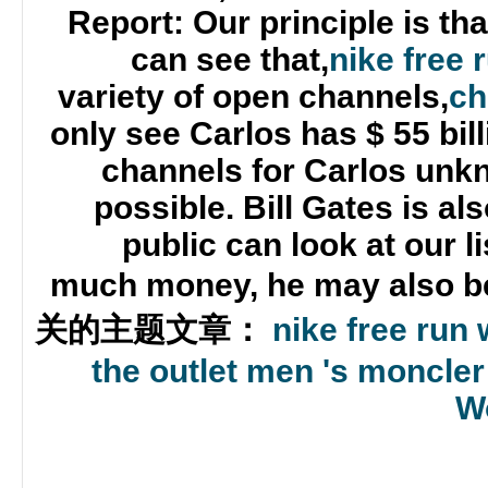
Report: Our principle is th
can see that,
nike free 
variety of open channels,
ch
only see Carlos has $ 55 bil
channels for Carlos unkn
possible. Bill Gates is al
public can look at our lis
much money, he may also b
关的主题文章：
nike free ru
the outlet men 's
moncler 
W