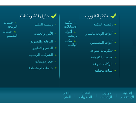
»
مكتبة
»
خدمات
»
رئيسية المكتبة
»
رئيسية الدليل
الإستايلات
البرمجة
»
أكواد
»
خدمات
»
أدوات الويب ماسترز
»
الأمن والحماية
برمجية
التصميم
»
مكتبة
»
الدعاية والتسويق
»
أدوات المصممين
الهاكات
»
الدعم والتطوير
»
سكربتات متنوعة
»
الشركات الرسمية
»
مجلات إلكترونية
»
حجز دومينات
»
بلوكات متنوعة
»
خدمات الإستضافة
»
ثيمات مختلفة
إتفاقية
قوانين
اعتماد
الدعم
|
|
|
الإستخدام
الإنتساب
العضويات
الفني