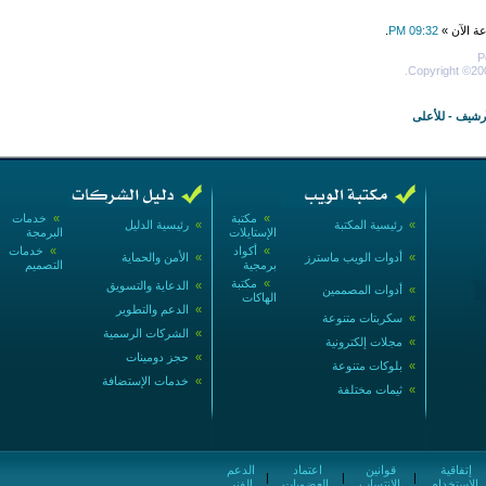
عة الآن »
09:32 PM
.
P
Copyright ©200
أرشيف
-
للأعلى
»
مكتبة
»
خدمات
»
رئيسية المكتبة
»
رئيسية الدليل
الإستايلات
البرمجة
»
أكواد
»
خدمات
»
أدوات الويب ماسترز
»
الأمن والحماية
برمجية
التصميم
»
مكتبة
»
الدعاية والتسويق
»
أدوات المصممين
الهاكات
»
الدعم والتطوير
»
سكربتات متنوعة
»
الشركات الرسمية
»
مجلات إلكترونية
»
حجز دومينات
»
بلوكات متنوعة
»
خدمات الإستضافة
»
ثيمات مختلفة
إتفاقية
قوانين
اعتماد
الدعم
|
|
|
الإستخدام
الإنتساب
العضويات
الفني