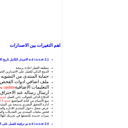
اهم التغيرات بين الاصدارات
2.1 a d i.s.s.w الاصدار الكامل تاريخ الاصدار 3-6-2011
منطقة العمل اعادة برمجة
الدمج الذكي للعمل على الاصدارين الجيل 3 و
حماية المنتدى من التشويه
ملف اضافي ادوات الفحص
التعليمات الاضافية
update تحديث 2.1
ارسال رساله عند الاختراق 
الدفاع الذكي للقوالب ذاتي العمل
جديد 2.1
منع الاسبام من كتابة المواضيع
جديد 2.1
ادارة التحقق البشري مدمجة من المنت
عرض سجل دخول المنتدى للاداره والمر
فحص ملفات المنتدى من التعديلات وال
ميزات جديدة تكتشفها في تجربتك للهاك
2.0 a d i.s.s.w تم ترقيتة للعمل على الجيل 4 في 17-06-2010-