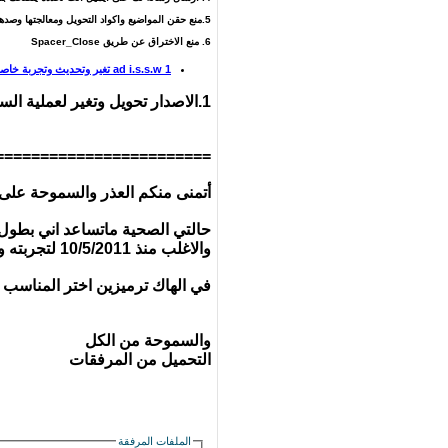
5.منع حقن المواضيع واكواد التحويل ومعالجتها وصدها .. تنبية لايعمل مع كافة اصدار الاهداءات
6. منع الاختراق عن طريق
Spacer_Close
ad i.s.s.w 1 تغير وتحديث وتجربة خاصة قبل الاغلاق الاصدار القديم 4
1.الاصدار تحويل وتغير لعملية السلسله السابقة التي وصلت الى الاصدار 4 للجيل 3.7
========================
أتمنى منكم العذر والسموحة على ا
حالتي الصحية ماتساعد اني بطول ا
والاغلب منذ 10/5/2011 لتجربته وفحصه والحمدلله لاتعارض ويركب على الجميع
في الهاك ترميزين اختر المناسب ل
والسموحة من الكل
التحميل من المرفقات
الملفات المرفقة