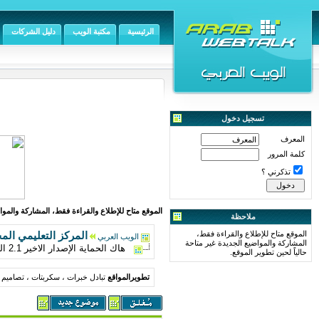
الرئيسية
مكتبة الويب
دليل الشركات
تسجيل دخول
المعرف
كلمة المرور
تذكرني ؟
الموقع متاح للإطلاع والقراءة فقط، المشاركة والمواض
ملاحظة
الموقع متاح للإطلاع والقراءة فقط،
المركز التعليمي الم
الويب العربي
المشاركة والمواضيع الجديدة غير متاحة
هاك الحماية الإصدار الاخير 2.1 الفريق الامني ( إحمي منتداك من الاختراق )
حالياً لحين تطوير الموقع.
تطويرالمواقع
تبادل خبرات ، سكربتات ، تصاميم