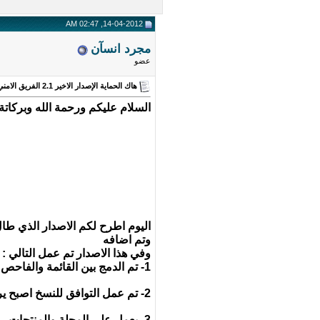
14-04-2012, 02:47 AM
مجرد انسآن
عضو
هاك الحماية الإصدار الاخير 2.1 الفريق الامني ( إحمي منتداك من الاختراق )
السلام عليكم ورحمة الله وبركاتة
اليوم اطرح لكم الاصدار الذي طال
وتم اضافه
وفي هذا الاصدار تم عمل التالي :
1- تم الدمج بين القائمة والفاحص واصبح هاك الفريق الامني ملف واحد فقط يرفع من خلال لوحة تحكم المنتدى
2- تم عمل التوافق للنسخ اصبح يركب على الاصدارين 3.8 و 4
3- يعمل على المجلة والمنتجات .