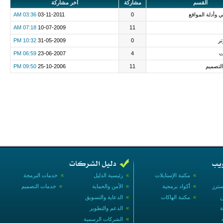
القسم
مشاركة
آخر مشاركة
ني وأدلة المواقع
0
03-11-2011
03:36 AM
07:18 AM
10-07-2009
11
تر
0
31-05-2009
10:32 PM
ت
4
23-06-2007
06:59 PM
التصميم
11
25-10-2006
09:50 PM
»
مكتبة الإستايلات
»
رئيسية الدليل
»
خدمات البرمجة
سترز
»
أكواد برمجية
»
الأمن والحماية
»
خدمات التصميم
ن
»
مكتبة الهاكات
»
الدعاية والتسويق
ة
»
الدعم والتطوير
»
الشركات الرسمية