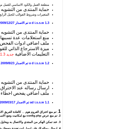
منطقة العمل والكود الاساسي للعمل مع 
حماية المنتدى من التشويه
المتغيرات وشروط القوالب للجيل الراب
a d i.s.s.w 1.3 تم الاصدار 2009/12/27
حماية المنتدى من التشويه
منع استعلامات عدة تسببها 
ملف اضافي ادوات الفحص
ميزة الاسترجاع الذاتي للق
التعليمات الاضافية
جديد 1.3
a d i.s.s.w 1.2 تم الاصدار 2009/8/23
حماية المنتدى من التشويه
ارسال رساله عند الاختراق 
ملف اضافي يفحص اخطاء ال
ad i.s.s.w 1.1 تم الاصدار 2009/03/17
1
. تم منع اختراق الفروم هوم ... كالعادة الفريق 
2. تم منع عرض config.php مع امكانيت وضع الاسم المراد وضع منع استعراض للشيل
3. عند تمكن الهكر من المنتدي والاتصال به ويحاول الحقن يقوم الهاك باغلاق المنتدي .
4. ارسال رساله لك على ايميل انت تحددة ينصحك بتعديل التمبلت المطلوب.