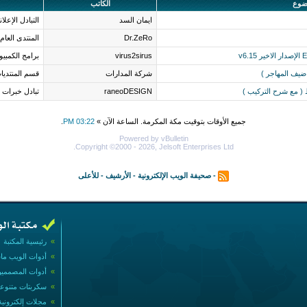
ضوع
الكاتب
ايمان السد
التبادل الإعلا
Dr.ZeRo
المنتدى العام
virus2sirus
برامج الكمبيو
شركة المدارات
قسم المنتديا
( مع شرح التركيب )
raneoDESIGN
تبادل خبرات 
جميع الأوقات بتوقيت مكة المكرمة. الساعة الآن »
03:22 PM
.
Powered by vBulletin
Copyright ©2000 - 2026, Jelsoft Enterprises Ltd.
-
صحيفة الويب الإلكترونية
-
الأرشيف
-
للأعلى
»
رئيسية المكتبة
»
أدوات الويب ما
»
أدوات المصممي
»
سكربتات متنوع
»
مجلات إلكترونية