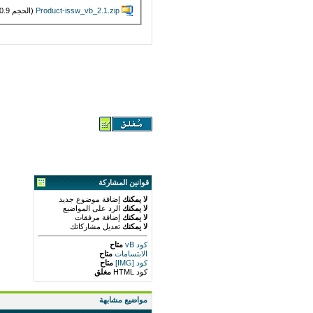
Product-issw_vb_2.1.zip‏
(الحجم 30.9 ك/بايت , عدد مرات التنزيل : 11153)
قوانين المشاركة
لا يمكنك
إضافة موضوع جديد
لا يمكنك
الرد على المواضيع
لا يمكنك
إضافة مرفقات
لا يمكنك
تعديل مشاركاتك
كود vB
متاح
الابتسامات
متاح
كود [IMG]
متاح
كود HTML
مغلق
مواضيع مشابهة