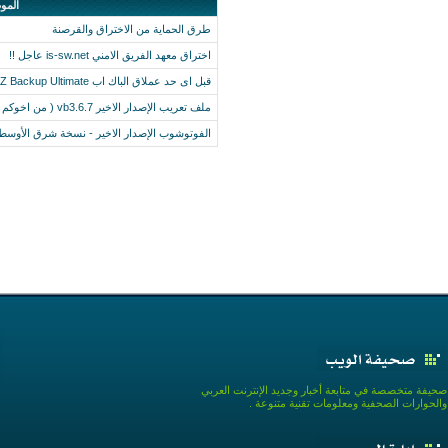
المو
طرق الحماية من الاختراق والقرصنة
اختراق معهد الفريق الامني is-sw.net عاجل !!
قبل اى حد عملاق الباك اب EZ Backup Ultimate الإصدار الاخير v6.15
ملف تعريب الإصدار الاخير vb3.6.7 ( من اخوكم ضيف المهاجر )
الفوتوشوب الإصدار الاخير - نسخة شرق الأوسط 
صحيفة متخصصة في متابعة أخبار وجديد الإنترنت العربي
والحوارات الصحفية ومعلومات تقنية متنوعة .