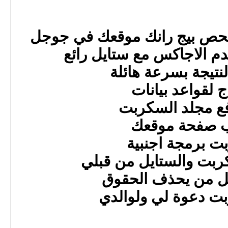
حص بيج رانك موقعك في جوجل
 الاجاكس مع ستايل رائع
نتيجة بسرعة هائلة
اج لقواعد بيانات
ع مجلد السكربت
 صفحة موقعك
ت برمجة اجنبية
ربت والستايل من قبلي
كل من يحذف الحقوق
ت دعوة لي ولوالدي