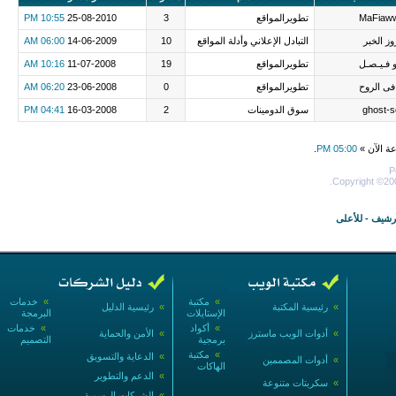
MaFiaw
تطويرالمواقع
3
25-08-2010
10:55 PM
ز الخبر
التبادل الإعلاني وأدلة المواقع
10
14-06-2009
06:00 AM
و فـيـصـل
تطويرالمواقع
19
11-07-2008
10:16 AM
ى الروح
تطويرالمواقع
0
23-06-2008
06:20 AM
ghost-s
سوق الدومينات
2
16-03-2008
04:41 PM
عة الآن »
05:00 PM
.
P
Copyright ©200
أرشيف
-
للأعلى
»
مكتبة
»
خدمات
»
رئيسية المكتبة
»
رئيسية الدليل
الإستايلات
البرمجة
»
أكواد
»
خدمات
»
أدوات الويب ماسترز
»
الأمن والحماية
برمجية
التصميم
»
مكتبة
»
الدعاية والتسويق
»
أدوات المصممين
الهاكات
»
الدعم والتطوير
»
سكربتات متنوعة
»
الشركات الرسمية