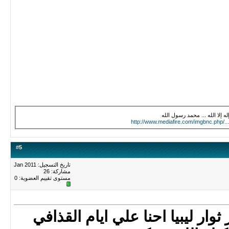
إله إلا الله ... محمد رسول الله
http://www.mediafire.com/imgbnc.php/..
#
5
تاريخ التسجيل: Jan 2011
مشاركة: 26
مستوى تقييم العضوية:
0
وار ليبيا احنا علي ايام القذافي