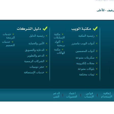
أرشيف
-
للأعلى
»
مكتبة
»
خدمات
»
رئيسية المكتبة
»
رئيسية الدليل
الإستايلات
البرمجة
»
أكواد
»
خدمات
»
أدوات الويب ماسترز
»
الأمن والحماية
برمجية
التصميم
»
مكتبة
»
الدعاية والتسويق
»
أدوات المصممين
الهاكات
»
الدعم والتطوير
»
سكربتات متنوعة
»
الشركات الرسمية
»
مجلات إلكترونية
»
حجز دومينات
»
بلوكات متنوعة
»
خدمات الإستضافة
»
ثيمات مختلفة
إتفاقية
قوانين
اعتماد
الدعم
|
|
|
الإستخدام
الإنتساب
العضويات
الفني