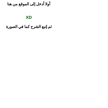
أولا أدخل إلى الموقع من هنا
XD
ثم إتبع الشرح كما في الصورة
ثم املأ كما مبين في الصورة التالية
ثم قم بعملية حسابية (إنها صعبة شوية
وتحتاج لواحد يكون
 هذه الصفحة وهي عبارة عن معلومات إستضافتك، ومبروك عليك الإستضافة
وأيضا ستصلك معلواتك على الإيميل الذي سج
إنتهى الشرح
و بالتوفيق ان شاء الل