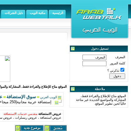
الرئيسية
مكتبة الويب
دليل الشركات
تسجيل دخول
المعرف
كلمة المرور
تذكرني ؟
الموقع متاح للإطلاع والقراءة فقط، المشاركة والمواض
ملاحظة
الموقع متاح للإطلاع والقراءة فقط،
سوق الإستضافة
ع
الويب العربي
المشاركة والمواضيع الجديدة غير متاحة
إستضافة عربية مجانية|250 ميجا+ 6جيجا نقل بيانات+ 3قواعد بيانات+بدون إعلانات...+شرح ال
حالياً لحين تطوير الموقع.
عروض الاستضافة
مقدمي خدمات الاستضافة
عروض استضافة ، عروض ريسلرات ، عروض سير