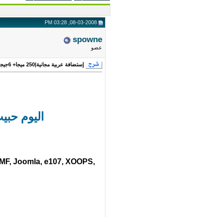
08-03-2008, 03:28 PM
spowne
عضو
إستضافة عربية مجانية|250 ميجا+ 6جيجا نقل بيانات+ 3قواعد بيانات+بدون إعلانات...+شرح ال
اليوم حبي
MF, Joomla, e107, XOOPS,