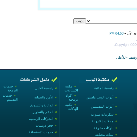
عة الآن »
04:53 PM
.
P
Copyright ©200
أرشيف
-
للأعلى
»
مكتبة
»
خدمات
»
رئيسية المكتبة
»
رئيسية الدليل
الإستايلات
البرمجة
»
أكواد
»
خدمات
»
أدوات الويب ماسترز
»
الأمن والحماية
برمجية
التصميم
»
مكتبة
»
الدعاية والتسويق
»
أدوات المصممين
الهاكات
»
الدعم والتطوير
»
سكربتات متنوعة
»
الشركات الرسمية
»
مجلات إلكترونية
»
حجز دومينات
»
بلوكات متنوعة
»
خدمات الإستضافة
»
ثيمات مختلفة