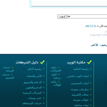
عة الآن »
12:21 AM
.
P
Copyright ©200
أرشيف
-
للأعلى
»
مكتبة
»
خدمات
»
رئيسية المكتبة
»
رئيسية الدليل
الإستايلات
البرمجة
»
أكواد
»
خدمات
»
أدوات الويب ماسترز
»
الأمن والحماية
برمجية
التصميم
»
مكتبة
»
الدعاية والتسويق
»
أدوات المصممين
الهاكات
»
الدعم والتطوير
»
سكربتات متنوعة
»
الشركات الرسمية
»
مجلات إلكترونية
»
حجز دومينات
»
بلوكات متنوعة
»
خدمات الإستضافة
»
ثيمات مختلفة