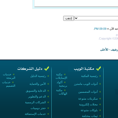
عة الآن »
09:09 PM
.
P
Copyright ©200
أرشيف
-
للأعلى
»
مكتبة
»
خدمات
»
رئيسية المكتبة
»
رئيسية الدليل
الإستايلات
البرمجة
»
أكواد
»
خدمات
»
أدوات الويب ماسترز
»
الأمن والحماية
برمجية
التصميم
»
مكتبة
»
الدعاية والتسويق
»
أدوات المصممين
الهاكات
»
الدعم والتطوير
»
سكربتات متنوعة
»
الشركات الرسمية
»
مجلات إلكترونية
»
حجز دومينات
»
بلوكات متنوعة
»
خدمات الإستضافة
»
ثيمات مختلفة