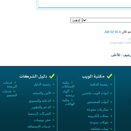
عة الآن »
02:55 AM
.
P
Copyright ©200
أرشيف
-
للأعلى
»
مكتبة
»
خدمات
»
رئيسية المكتبة
»
رئيسية الدليل
الإستايلات
البرمجة
»
أكواد
»
خدمات
»
أدوات الويب ماسترز
»
الأمن والحماية
برمجية
التصميم
»
مكتبة
»
الدعاية والتسويق
»
أدوات المصممين
الهاكات
»
الدعم والتطوير
»
سكربتات متنوعة
»
الشركات الرسمية
»
مجلات إلكترونية
»
حجز دومينات
»
بلوكات متنوعة
»
خدمات الإستضافة
»
ثيمات مختلفة