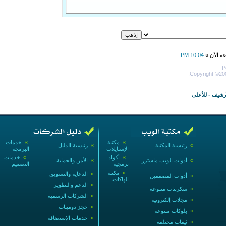
عة الآن »
10:04 PM
.
P
Copyright ©200
أرشيف
-
للأعلى
»
مكتبة
»
خدمات
»
رئيسية المكتبة
»
رئيسية الدليل
الإستايلات
البرمجة
»
أكواد
»
خدمات
»
أدوات الويب ماسترز
»
الأمن والحماية
برمجية
التصميم
»
مكتبة
»
الدعاية والتسويق
»
أدوات المصممين
الهاكات
»
الدعم والتطوير
»
سكربتات متنوعة
»
الشركات الرسمية
»
مجلات إلكترونية
»
حجز دومينات
»
بلوكات متنوعة
»
خدمات الإستضافة
»
ثيمات مختلفة