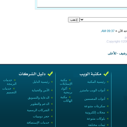
عة الآن »
09:37 AM
.
P
Copyright ©200
أرشيف
-
للأعلى
»
مكتبة
»
خدمات
»
رئيسية المكتبة
»
رئيسية الدليل
الإستايلات
البرمجة
»
أكواد
»
خدمات
»
أدوات الويب ماسترز
»
الأمن والحماية
برمجية
التصميم
»
مكتبة
»
الدعاية والتسويق
»
أدوات المصممين
الهاكات
»
الدعم والتطوير
»
سكربتات متنوعة
»
الشركات الرسمية
»
مجلات إلكترونية
»
حجز دومينات
»
بلوكات متنوعة
»
خدمات الإستضافة
»
ثيمات مختلفة