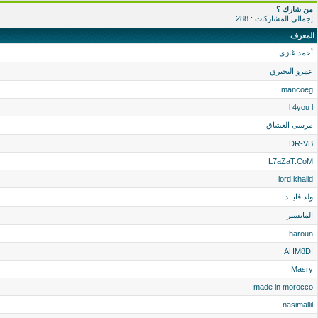
من شارك ؟
إجمالي المشاركات : 288
المعرف
أحمد غازي
عمرو البحيري
mancoeg
l 4you l
مرسى العشاق
DR-VB
L7aZaT.CoM
lord.khalid
ولد فايــد
المانستر
haroun
!AHM8D
Masry
made in morocco
nasimallil