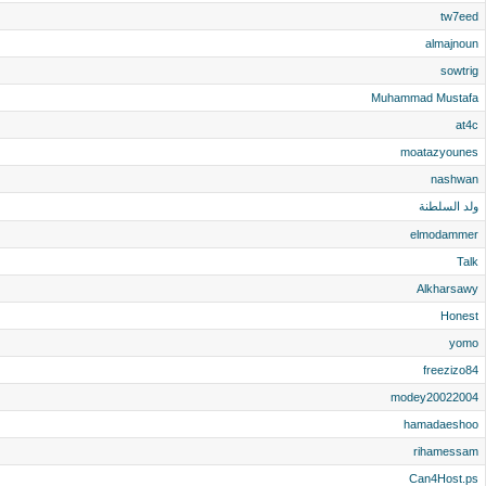
tw7eed
almajnoun
sowtrig
Muhammad Mustafa
at4c
moatazyounes
nashwan
ولد السلطنة
elmodammer
Talk
Alkharsawy
Honest
yomo
freezizo84
modey20022004
hamadaeshoo
rihamessam
Can4Host.ps