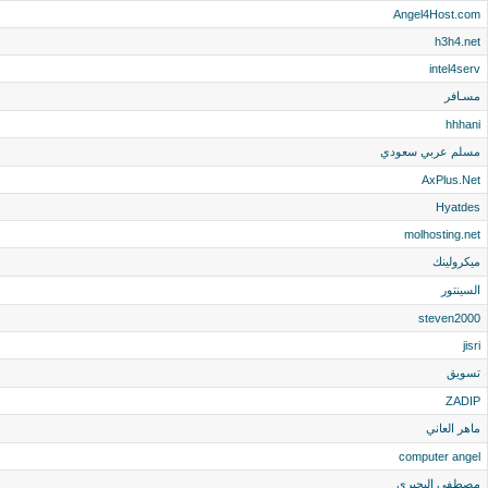
Angel4Host.com
h3h4.net
intel4serv
مسـافر
hhhani
مسلم عربي سعودي
AxPlus.Net
Hyatdes
molhosting.net
ميكرولينك
السينتور
steven2000
jisri
تسويق
ZADIP
ماهر العاني
computer angel
مصطفى البحيرى