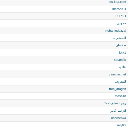
ss-ksa.com
m4m2004
PHPKD
حمودي..
mohamedgazal
الـمـجـرات
طفشان
kkk1
satam2k
عادي
cammac.net
المعروف
free_dragon
masa18
روح القطيف ro-7
الزعيم_كابتن
nabilbenka
maj8ol