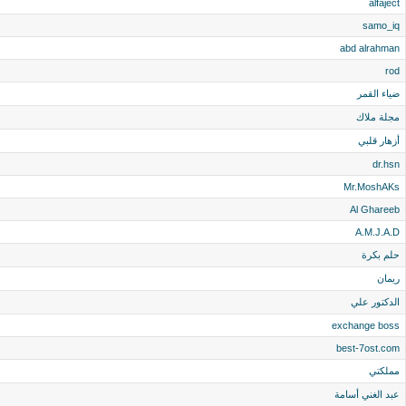
alfaject
samo_iq
abd alrahman
rod
ضياء القمر
مجلة ملاك
أزهار قلبي
dr.hsn
Mr.MoshAKs
Al Ghareeb
A.M.J.A.D
حلم بكرة
ريمان
الدكتور علي
exchange boss
best-7ost.com
مملكتي
عبد الغني أسامة