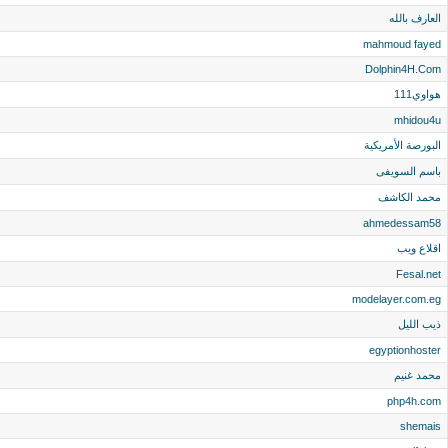
العارف بالله
mahmoud fayed
Dolphin4H.Com
هواوي111
mhidou4u
البورصة الأمريكية
باسم السويفى
محمد الكاشف
ahmedessam58
اقلاع ويب
Fesal.net
modelayer.com.eg
ذيب الليل
egyptionhoster
محمد غنيم
php4h.com
shemais