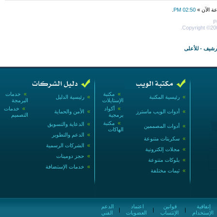
عة الآن »
02:50 PM
.
P
Copyright ©200
أرشيف
-
للأعلى
»
مكتبة
»
خدمات
»
رئيسية المكتبة
»
رئيسية الدليل
الإستايلات
البرمجة
»
أكواد
»
خدمات
»
أدوات الويب ماسترز
»
الأمن والحماية
برمجية
التصميم
»
مكتبة
»
الدعاية والتسويق
»
أدوات المصممين
الهاكات
»
الدعم والتطوير
»
سكربتات متنوعة
»
الشركات الرسمية
»
مجلات إلكترونية
»
حجز دومينات
»
بلوكات متنوعة
»
خدمات الإستضافة
»
ثيمات مختلفة
إتفاقية
قوانين
اعتماد
الدعم
|
|
|
الإستخدام
الإنتساب
العضويات
الفني